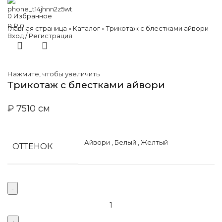
0
Избранное
0
₽
0
Главная страница
»
Каталог
»
Трикотаж с блестками айвори
Вход / Регистрация
Нажмите, чтобы увеличить
Трикотаж с блестками айвори
₽
75
10 см
Айвори
,
Белый
,
Желтый
ОТТЕНОК