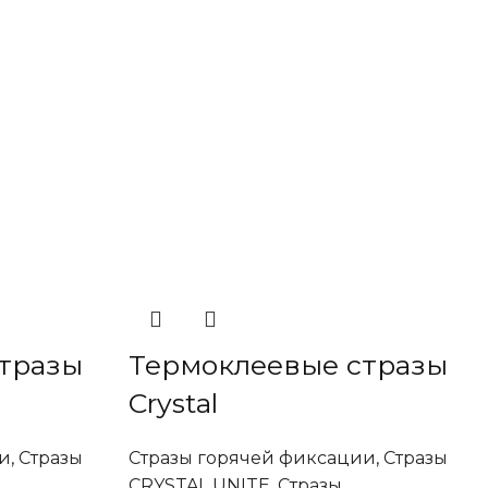
тразы
Термоклеевые стразы
Crystal
и
,
Стразы
Стразы горячей фиксации
,
Стразы
CRYSTAL UNITE
,
Стразы