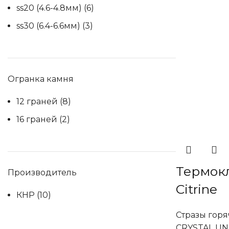
ss20 (4.6-4.8мм)
(6)
ss30 (6.4-6.6мм)
(3)
Огранка камня
12 граней
(8)
16 граней
(2)
Термок
Производитель
Citrine
КНР
(10)
Стразы гор
CRYSTAL UN