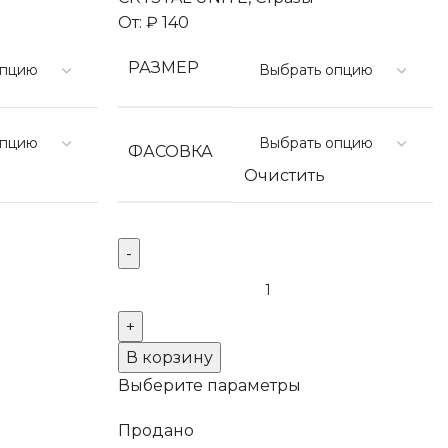
От:
₽
140
РАЗМЕР
ФАСОВКА
Очистить
Количество
товара
Термоклеевые
стразы
В корзину
Crystal
Выберите параметры
Продано