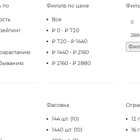
 по
Фильтр по цене
Филь
Мини
ость
Все
цена
рейтинг
₽
0
-
₽
720
Макс
цена
₽
720
-
₽
1440
Фил
возрастанию
₽
1440
-
₽
2160
убыванию
₽
2160
-
₽
2880
Фасовка
Огра
144 шт.
(10)
12 
)
1440 шт.
(10)
16 