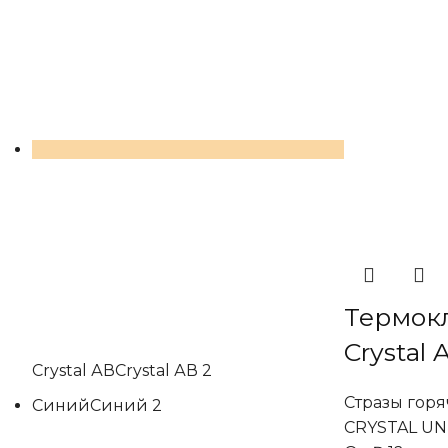
Термок
Crystal 
Сrystal АВ
Сrystal АВ
2
Стразы гор
Синий
Синий
2
CRYSTAL UN