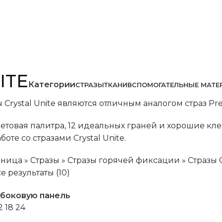
ITE
Категории
СТРАЗЫ
ТКАНИ
ВСПОМОГАТЕЛЬНЫЕ МАТЕ
 Crystal Unite являются отличным аналогом страз Pr
товая палитра, 12 идеальных граней и хорошие кл
оте со стразами Crystal Unite.
аница
»
Стразы
»
Стразы горячей фиксации
»
Стразы 
е результаты (10)
 боковую панель
2
18
24