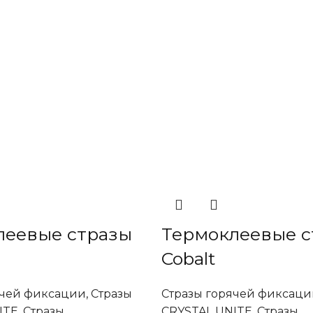
леевые стразы
Термоклеевые с
Cobalt
ячей фиксации
,
Стразы
Стразы горячей фиксаци
ITE
,
Стразы
CRYSTAL UNITE
,
Стразы