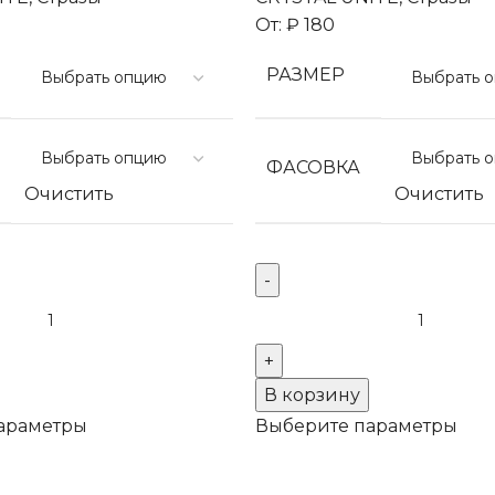
От:
₽
180
РАЗМЕР
ФАСОВКА
Очистить
Очистить
Количество
товара
ые
Термоклеевые
стразы
В корзину
Cobalt
араметры
Выберите параметры