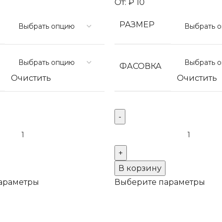
От:
₽
10
РАЗМЕР
ФАСОВКА
Очистить
Очистить
Количество
товара
ые
Термоклеевые
стразы
В корзину
Crystal
араметры
Выберите параметры
XIRIUS