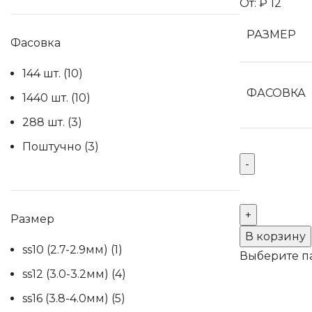
От:
₽
12
РАЗМЕР
Фасовка
144 шт.
(10)
ФАСОВКА
1440 шт.
(10)
288 шт.
(3)
Поштучно
(3)
Количество
товара
Термоклеев
Размер
стразы
В корзину
ss10 (2.7-2.9мм)
(1)
Crystal
Выберите п
AB
ss12 (3.0-3.2мм)
(4)
XIRIUS
ss16 (3.8-4.0мм)
(5)