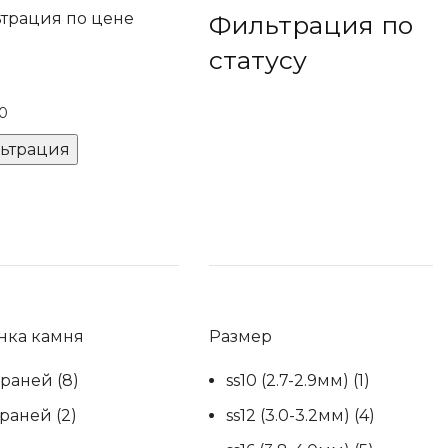
трация по цене
Фильтрация по
статусу
мальная
имальная
ьтрация
нка камня
Размер
граней
(8)
ss10 (2.7-2.9мм)
(1)
граней
(2)
ss12 (3.0-3.2мм)
(4)