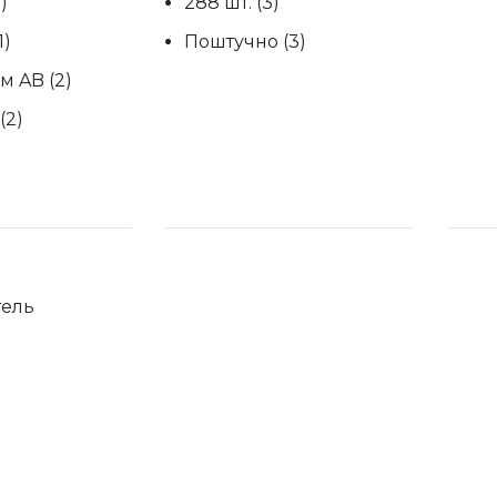
)
288 шт.
(3)
1)
Поштучно
(3)
ом AB
(2)
(2)
ель