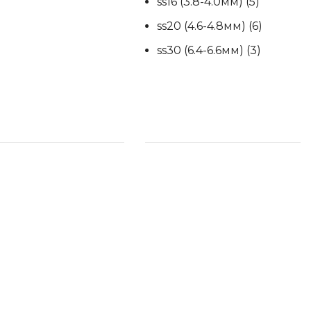
ss16 (3.8-4.0мм)
(5)
ss20 (4.6-4.8мм)
(6)
ss30 (6.4-6.6мм)
(3)