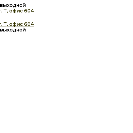
с: выходной
. Т, офис 604
. Т, офис 604
с: выходной