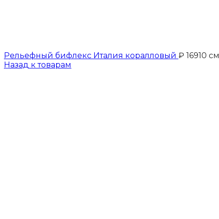
Рельефный бифлекс Италия коралловый
₽
169
10 с
Назад к товарам