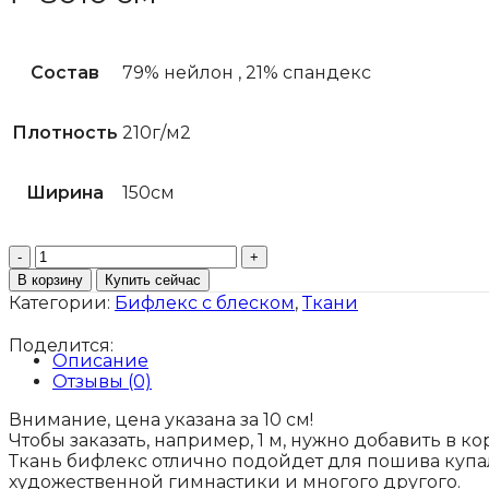
Состав
79% нейлон
,
21% спандекс
Плотность
210г/м2
Ширина
150см
Количество
товара
В корзину
Купить сейчас
Бифлекс
Категории:
Бифлекс с блеском
,
Ткани
с
блеском
Поделится:
коралловый
Описание
Корея
Отзывы (0)
Внимание, цена указана за 10 см!
Чтобы заказать, например, 1 м, нужно добавить в к
Ткань бифлекс отлично подойдет для пошива купа
художественной гимнастики и многого другого.