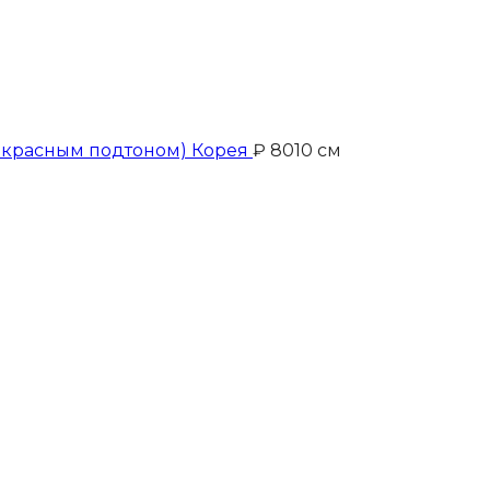
 красным подтоном) Корея
₽
80
10 см