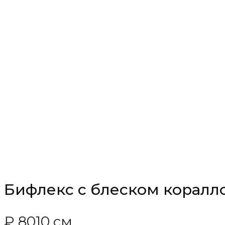
Бифлекс с блеском коралл
₽
80
10 см