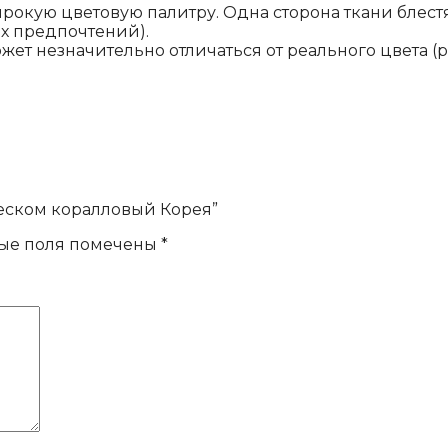
рокую цветовую палитру. Одна сторона ткани блестя
х предпочтений).
ожет незначительно отличаться от реального цвета (
леском коралловый Корея”
ые поля помечены
*