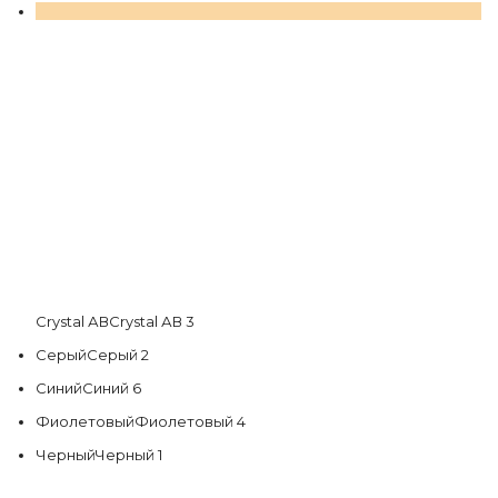
Сrystal АВ
Сrystal АВ
3
Серый
Серый
2
Синий
Синий
6
Фиолетовый
Фиолетовый
4
Черный
Черный
1