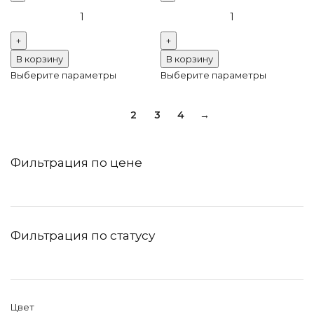
Количество
Количество
товара
товара
Термоклеевые
Термоклеевые
стразы
стразы
В корзину
В корзину
Люкс
Люкс
Выберите параметры
Выберите параметры
Montana
Peocock
Blue
1
2
3
4
→
Фильтрация по цене
Фильтрация по статусу
Цвет