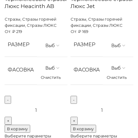
Люкс Heacinth AB
Люкс Jet
Стразы
,
Стразы горячей
Стразы
,
Стразы горячей
фиксации
,
Стразы ЛЮКС
фиксации
,
Стразы ЛЮКС
От:
₽
219
От:
₽
169
РАЗМЕР
РАЗМЕР
ФАСОВКА
ФАСОВКА
Очистить
Очистить
Количество
Количество
товара
товара
Термоклеевые
Термоклеевые
стразы
стразы
В корзину
В корзину
Люкс
Люкс
Выберите параметры
Выберите параметры
Heacinth
Jet