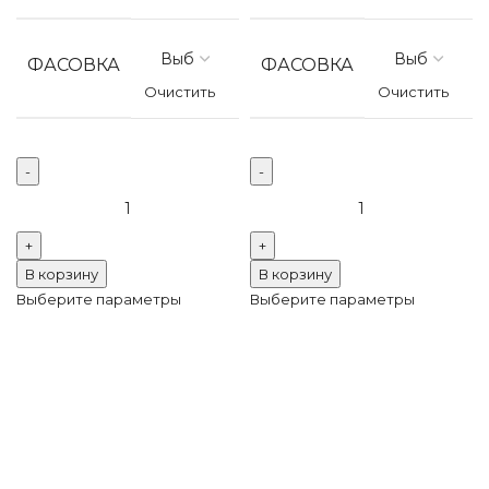
ФАСОВКА
ФАСОВКА
Очистить
Очистить
Количество
Количество
товара
товара
Термоклеевые
Термоклеевые
стразы
стразы
В корзину
В корзину
Люкс
Люкс
Выберите параметры
Выберите параметры
Jet
Lt.pink
Hematite