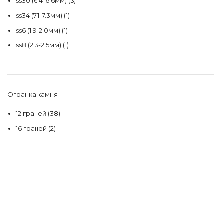
ss30 (6.4-6.6мм)
(3)
ss34 (7.1-7.3мм)
(1)
ss6 (1.9-2.0мм)
(1)
ss8 (2.3-2.5мм)
(1)
Огранка камня
12 граней
(38)
16 граней
(2)
Производитель
КНР
(10)
Чехия
(14)