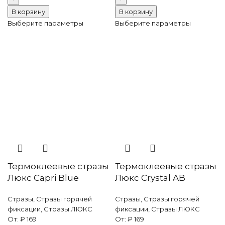
стразы
стразы
В корзину
В корзину
Люкс
Люкс
Выберите параметры
Выберите параметры
Amethyst
Black
Diamond
Термоклеевые стразы
Термоклеевые стразы
Люкс Capri Blue
Люкс Crystal AB
Стразы
,
Стразы горячей
Стразы
,
Стразы горячей
фиксации
,
Стразы ЛЮКС
фиксации
,
Стразы ЛЮКС
От:
₽
169
От:
₽
169