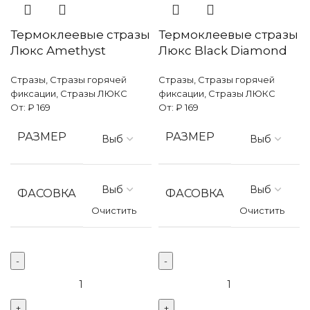
Термоклеевые стразы
Термоклеевые стразы
Люкс Amethyst
Люкс Black Diamond
Стразы
,
Стразы горячей
Стразы
,
Стразы горячей
фиксации
,
Стразы ЛЮКС
фиксации
,
Стразы ЛЮКС
От:
₽
169
От:
₽
169
РАЗМЕР
РАЗМЕР
ФАСОВКА
ФАСОВКА
Очистить
Очистить
Количество
Количество
товара
товара
Термоклеевые
Термоклеевые