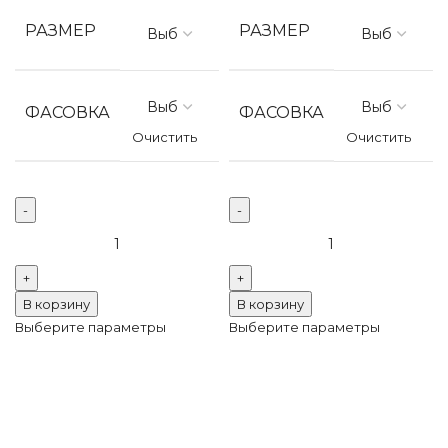
РАЗМЕР
РАЗМЕР
ФАСОВКА
ФАСОВКА
Очистить
Очистить
Количество
Количество
товара
товара
Термоклеевые
Термоклеевые
стразы
стразы
В корзину
В корзину
Люкс
Люкс
Выберите параметры
Выберите параметры
Capri
Crystal
Blue
AB