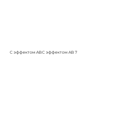
С эффектом AB
С эффектом AB
7