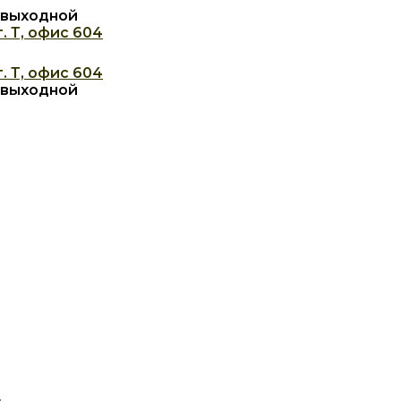
с: выходной
. Т, офис 604
. Т, офис 604
с: выходной