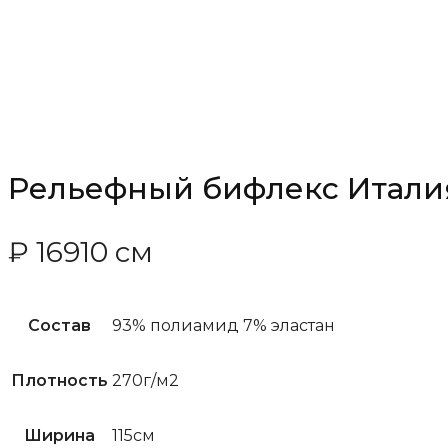
Рельефный бифлекс Итали
₽
169
10 см
Состав
93% полиамид 7% эластан
Плотность
270г/м2
Ширина
115см