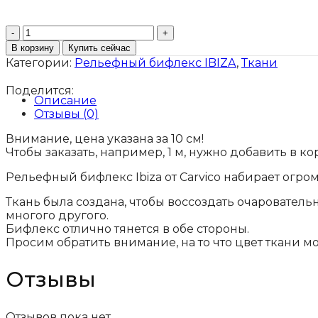
Количество
товара
В корзину
Купить сейчас
Рельефный
Категории:
Рельефный бифлекс IBIZA
,
Ткани
бифлекс
Италия
Поделится:
мята
Описание
Отзывы (0)
Внимание, цена указана за 10 см!
Чтобы заказать, например, 1 м, нужно добавить в к
Рельефный бифлекс Ibiza от Carvico набирает ог
Ткань была создана, чтобы воссоздать очарователь
многого другого.
Бифлекс отлично тянется в обе стороны.
Просим обратить внимание, на то что цвет ткани м
Отзывы
Отзывов пока нет.