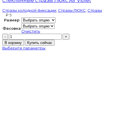
Стеклянные стразы Люкс Air Violet
Стразы холодной фиксации
,
Стразы ЛЮКС
,
Стразы
₽
Размер
Фасовка
Очистить
Количество
товара
В корзину
Купить сейчас
Стеклянные
Выберите параметры
стразы
Люкс
Air
Violet