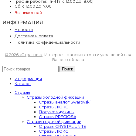
График работы: Пн-Пт: с 12.00 до 18.00
Сб: с 12.00 до 17.00
Вс: выходной
ИНФОРМАЦИЯ
Новости
Доставка и оплата
Политика конфиденциальности
© 2026 «Стразник»
. Интернет-магазин страз и украшений для
Вашего образа
Поиск
Информация
Каталог
Стразы
Стразы холодной фиксации
Стразы аналог Swarovski
Стразы ЛЮКС
Полужемчужины
Стразы PRECIOSA
Стразы горячей фиксации
Стразы CRYSTAL UNITE
Стразы ЛЮКС
Стразы PRECIOSA