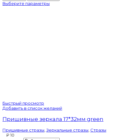
Выберите параметры
VIVA12
Indicolite
Быстрый просмотр
Добавить в список желаний
Пришивные зеркала 17*32мм green
Пришивные стразы
,
Зеркальные стразы
,
Стразы
₽