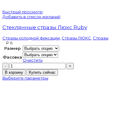
Быстрый просмотр
Добавить в список желаний
Стеклянные стразы Люкс Ruby
Стразы холодной фиксации
,
Стразы ЛЮКС
,
Стразы
₽
Размер
Фасовка
Очистить
Количество
товара
В корзину
Купить сейчас
Стеклянные
Выберите параметры
стразы
Люкс
Ruby