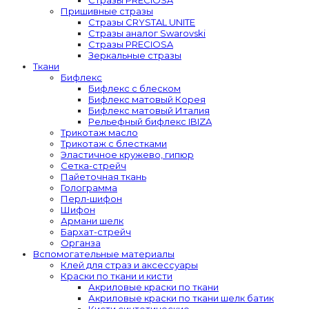
Пришивные стразы
Стразы CRYSTAL UNITE
Стразы аналог Swarovski
Стразы PRECIOSA
Зеркальные стразы
Ткани
Бифлекс
Бифлекс с блеском
Бифлекс матовый Корея
Бифлекс матовый Италия
Рельефный бифлекс IBIZA
Трикотаж масло
Трикотаж с блестками
Эластичное кружево, гипюр
Сетка-стрейч
Пайеточная ткань
Голограмма
Перл-шифон
Шифон
Армани шелк
Бархат-стрейч
Органза
Вспомогательные материалы
Клей для страз и аксессуары
Краски по ткани и кисти
Акриловые краски по ткани
Акриловые краски по ткани шелк батик
Кисти синтетические