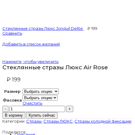
Стеклянные стразы Люкс Jonquil Delite
Сравнить
Добавить в список желаний
Нажмите, чтобы увеличить
Стеклянные стразы Люкс Air Rose
₽
Размер
Фасовка
Очистить
Количество
товара
В корзину
Купить сейчас
Стеклянные
Категории:
Стразы
,
Стразы ЛЮКС
,
Стразы холодной фиксации
стразы
Люкс
Поделится:
Air
Описание