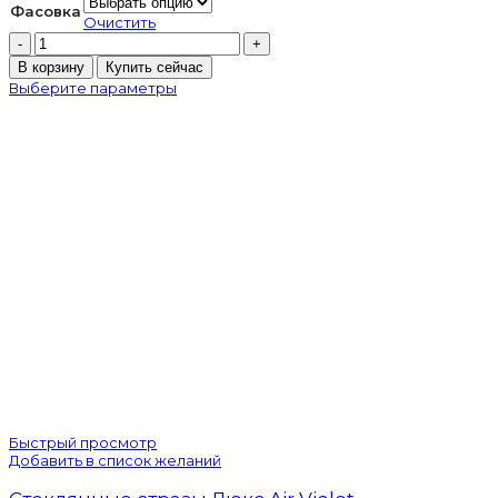
Фасовка
Очистить
Количество
товара
В корзину
Купить сейчас
Пришивные
Выберите параметры
зеркала
17*32мм
green
Быстрый просмотр
Добавить в список желаний