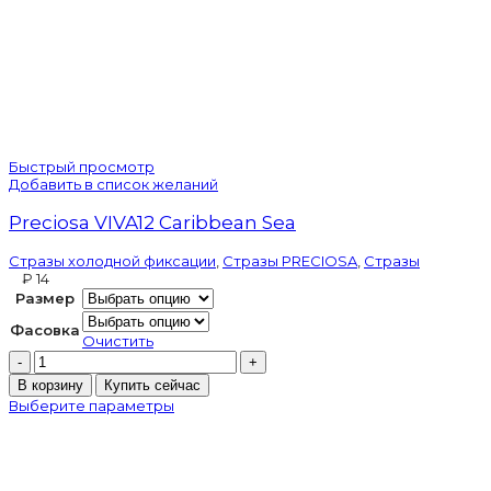
Быстрый просмотр
Добавить в список желаний
Preciosa VIVA12 Caribbean Sea
Стразы холодной фиксации
,
Стразы PRECIOSA
,
Стразы
₽
Размер
Фасовка
Очистить
Количество
товара
В корзину
Купить сейчас
Preciosa
Выберите параметры
VIVA12
Caribbean
Sea