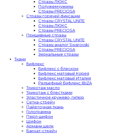
Стразы ЛЮКС
Полужемчужины
Стразы PRECIOSA
Стразы горячей фиксации
Стразы CRYSTAL UNITE
Стразы ЛЮКС
Стразы PRECIOSA
Пришивные стразы
Стразы CRYSTAL UNITE
Стразы аналог Swarovski
Стразы PRECIOSA
Зеркальные стразы
Ткани
Бифлекс
Бифлекс с блеском
Бифлекс матовый Корея
Бифлекс матовый Италия
Рельефный бифлекс IBIZA
Трикотаж масло
Трикотаж с блестками
Эластичное кружево, гипюр
Сетка-стрейч
Пайеточная ткань
Голограмма
Перл-шифон
Шифон
Армани шелк
Бархат-стрейч