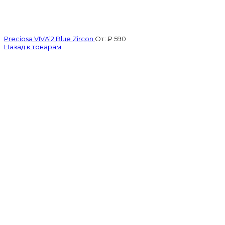
Preciosa VIVA12 Blue Zircon
От:
₽
590
Назад к товарам