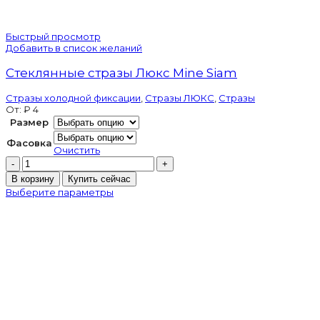
Быстрый просмотр
Добавить в список желаний
Стеклянные стразы Люкс Mine Siam
Стразы холодной фиксации
,
Стразы ЛЮКС
,
Стразы
От:
₽
4
Размер
Фасовка
Очистить
Количество
товара
В корзину
Купить сейчас
Стеклянные
Выберите параметры
стразы
Люкс
Mine
Siam