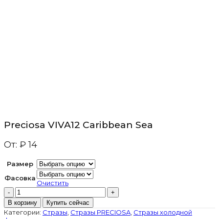
Preciosa VIVA12 Caribbean Sea
От:
₽
14
Размер
Фасовка
Очистить
Количество
товара
В корзину
Купить сейчас
Preciosa
Категории:
Стразы
,
Стразы PRECIOSA
,
Стразы холодной
VIVA12