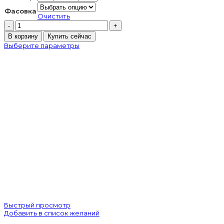
Фасовка
Очистить
Количество
товара
В корзину
Купить сейчас
Preciosa
Выберите параметры
VIVA12
Indicolite
Быстрый просмотр
Добавить в список желаний