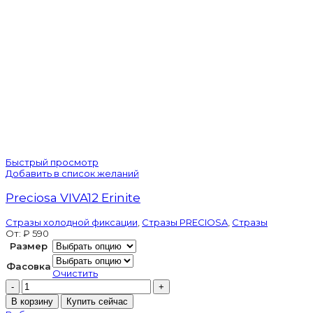
Быстрый просмотр
Добавить в список желаний
Preciosa VIVA12 Erinite
Стразы холодной фиксации
,
Стразы PRECIOSA
,
Стразы
От:
₽
590
Размер
Фасовка
Очистить
Количество
товара
В корзину
Купить сейчас
Preciosa