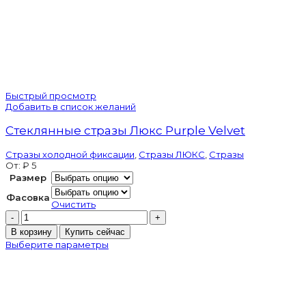
Быстрый просмотр
Добавить в список желаний
Стеклянные стразы Люкс Purple Velvet
Стразы холодной фиксации
,
Стразы ЛЮКС
,
Стразы
От:
₽
5
Размер
Фасовка
Очистить
Количество
товара
В корзину
Купить сейчас
Стеклянные
Выберите параметры
стразы
Люкс
Purple
Velvet