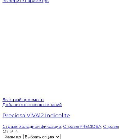
Выберите параметры
VIVA12
Erinite
Быстрый просмотр
Добавить в список желаний
Preciosa VIVA12 Indicolite
Стразы холодной фиксации
,
Стразы PRECIOSA
,
Стразы
От:
₽
14
Размер