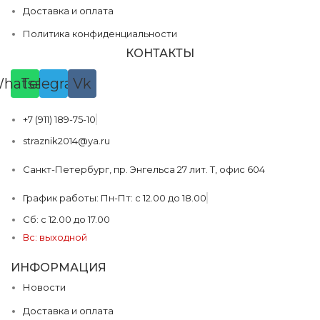
Доставка и оплата
Политика конфиденциальности
КОНТАКТЫ
hatsapp
Telegram
Vk
+7 (911) 189-75-10
straznik2014@ya.ru
Санкт-Петербург, пр. Энгельса 27 лит. Т, офис 604
График работы: Пн-Пт: с 12.00 до 18.00
Сб: с 12.00 до 17.00
Вс: выходной
ИНФОРМАЦИЯ
Новости
Доставка и оплата