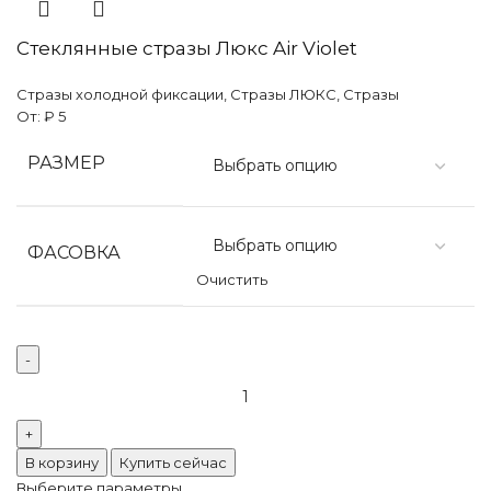
Стеклянные стразы Люкс Air Violet
Стразы холодной фиксации
,
Стразы ЛЮКС
,
Стразы
От:
₽
5
РАЗМЕР
ФАСОВКА
Очистить
Количество
товара
Стеклянные
стразы
В корзину
Купить сейчас
Люкс
Выберите параметры