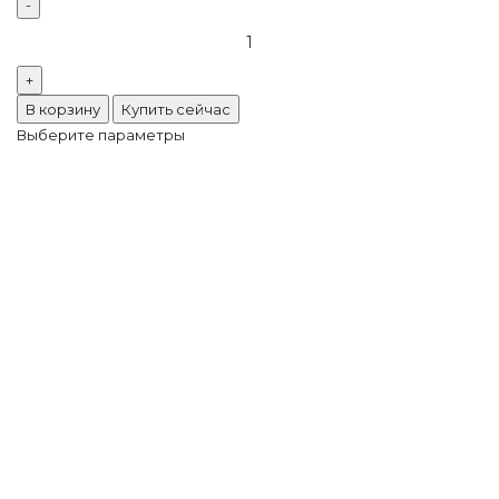
Количество
товара
Риволи
Sun
В корзину
Купить сейчас
Неон
Выберите параметры