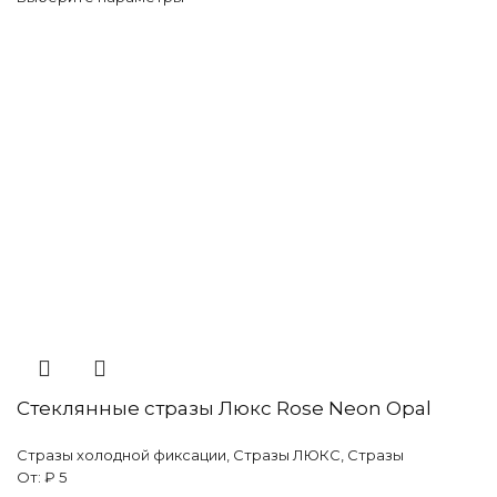
Air
Violet
Стеклянные стразы Люкс Rose Neon Opal
Стразы холодной фиксации
,
Стразы ЛЮКС
,
Стразы
От:
₽
5