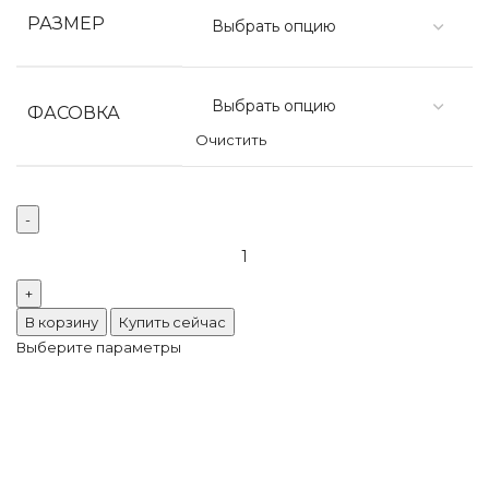
РАЗМЕР
ФАСОВКА
Очистить
Количество
товара
Preciosa
VIVA12
В корзину
Купить сейчас
Aqua
Выберите параметры
Bohemica