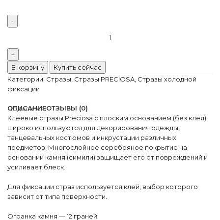
Количество
товара
Preciosa
VIVA12
В корзину
Купить сейчас
Capri
Категории:
Стразы
,
Стразы PRECIOSA
,
Стразы холодной
Blue
фиксации
ОПИСАНИЕ
ОТЗЫВЫ (0)
Поделится:
Клеевые стразы Preciosa с плоским основанием (без клея)
широко используются для декорирования одежды,
танцевальных костюмов и инкрустации различных
предметов. Многослойное серебряное покрытие на
основании камня (симили) защищает его от повреждений и
усиливает блеск.
Для фиксации страз используется клей, выбор которого
зависит от типа поверхности.
Огранка камня — 12 граней.