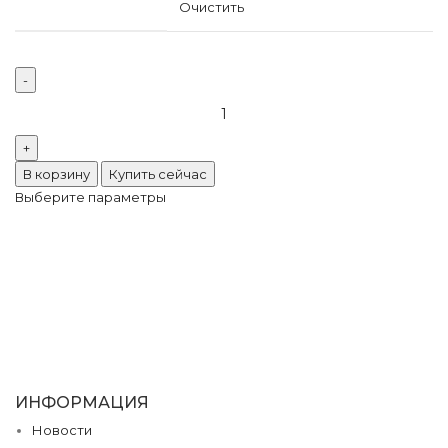
Очистить
Количество
товара
Стеклянные
стразы
В корзину
Купить сейчас
Люкс
Выберите параметры
Ruby
ИНФОРМАЦИЯ
Новости