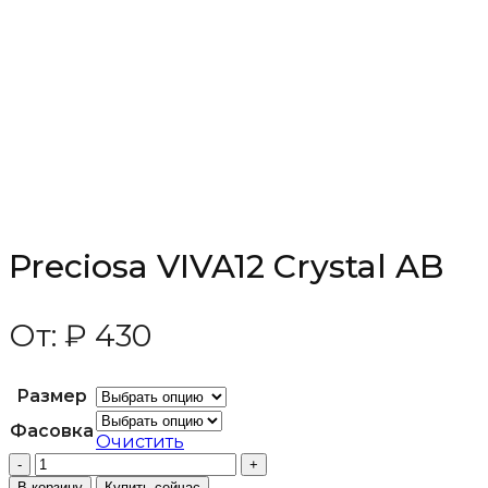
Preciosa VIVA12 Crystal AB
От:
₽
430
Размер
Фасовка
Очистить
Количество
товара
В корзину
Купить сейчас