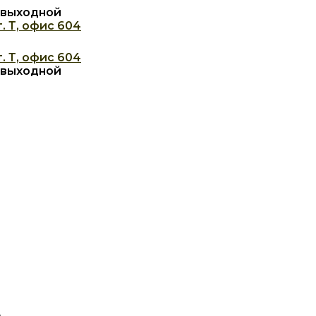
с: выходной
. Т, офис 604
. Т, офис 604
с: выходной