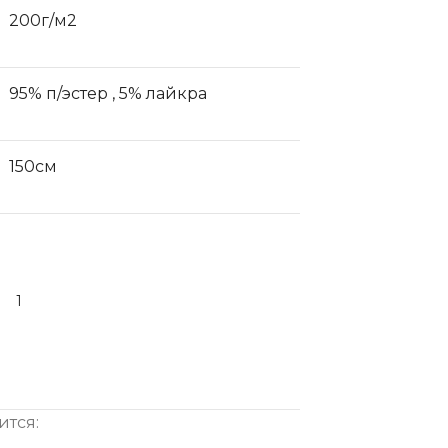
200г/м2
95% п/эстер
,
5% лайкра
150см
ится: