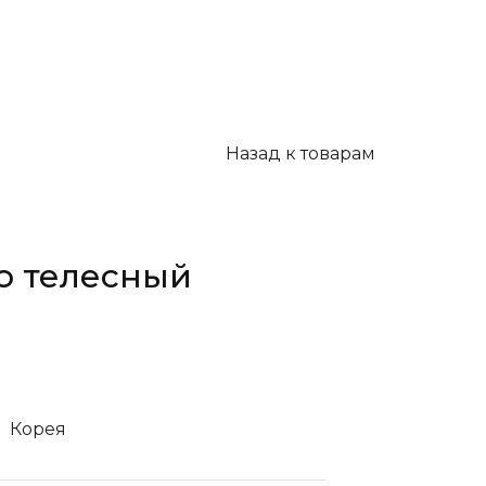
Назад к товарам
о телесный
Корея