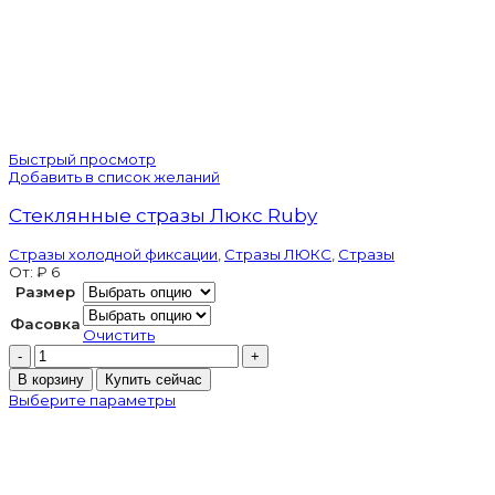
Быстрый просмотр
Добавить в список желаний
Стеклянные стразы Люкс Ruby
Стразы холодной фиксации
,
Стразы ЛЮКС
,
Стразы
От:
₽
6
Размер
Фасовка
Очистить
Количество
товара
В корзину
Купить сейчас
Стеклянные
Выберите параметры
стразы
Люкс
Ruby