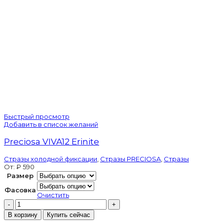
Быстрый просмотр
Добавить в список желаний
Preciosa VIVA12 Erinite
Стразы холодной фиксации
,
Стразы PRECIOSA
,
Стразы
От:
₽
590
Размер
Фасовка
Очистить
Количество
товара
В корзину
Купить сейчас
Preciosa