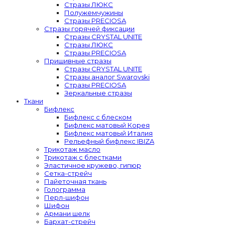
Стразы ЛЮКС
Полужемчужины
Стразы PRECIOSA
Стразы горячей фиксации
Стразы CRYSTAL UNITE
Стразы ЛЮКС
Стразы PRECIOSA
Пришивные стразы
Стразы CRYSTAL UNITE
Стразы аналог Swarovski
Стразы PRECIOSA
Зеркальные стразы
Ткани
Бифлекс
Бифлекс с блеском
Бифлекс матовый Корея
Бифлекс матовый Италия
Рельефный бифлекс IBIZA
Трикотаж масло
Трикотаж с блестками
Эластичное кружево, гипюр
Сетка-стрейч
Пайеточная ткань
Голограмма
Перл-шифон
Шифон
Армани шелк
Бархат-стрейч