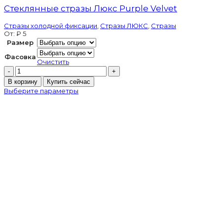
Стеклянные стразы Люкс Purple Velvet
Стразы холодной фиксации
,
Стразы ЛЮКС
,
Стразы
От:
₽
5
Размер
Фасовка
Очистить
Количество
товара
В корзину
Купить сейчас
Стеклянные
Выберите параметры
стразы
Люкс
Purple
Velvet