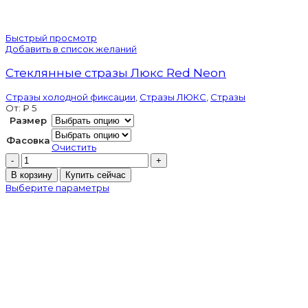
Быстрый просмотр
Добавить в список желаний
Стеклянные стразы Люкс Red Neon
Стразы холодной фиксации
,
Стразы ЛЮКС
,
Стразы
От:
₽
5
Размер
Фасовка
Очистить
Количество
товара
В корзину
Купить сейчас
Стеклянные
Выберите параметры
стразы
Люкс
Red
Neon