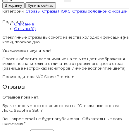
товара
В корзину
Купить сейчас
Стеклянные
Категории:
Стразы
,
Стразы ЛЮКС
,
Стразы холодной фиксации
стразы
Люкс
Поделится:
Sapphire
Описание
Satin
Отзывы (0)
Стеклянные стразы высокого качества холодной фиксации (на
клей), плоское дно.
Уважаемые покупатели!
Просим обратить вас внимание на то, что цвет изображения
может незначительно отличаться от реального цвета страз
(разница в настройках мониторов, личное восприятие цвета).
Производитель: M/C Stone Premium
Отзывы
Отзывов пока нет.
Будьте первым, кто оставил отзыв на “Стеклянные стразы
Люкс Sapphire Satin”
Ваш адрес email не будет опубликован.
Обязательные поля
помечены
*