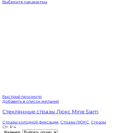
Выберите параметры
VIVA12
Erinite
Быстрый просмотр
Добавить в список желаний
Стеклянные стразы Люкс Mine Siam
Стразы холодной фиксации
,
Стразы ЛЮКС
,
Стразы
От:
₽
4
Размер