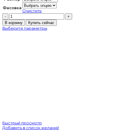
Фасовка
Очистить
Количество
товара
В корзину
Купить сейчас
Стеклянные
Выберите параметры
стразы
Люкс
Mine
Siam
Быстрый просмотр
Добавить в список желаний