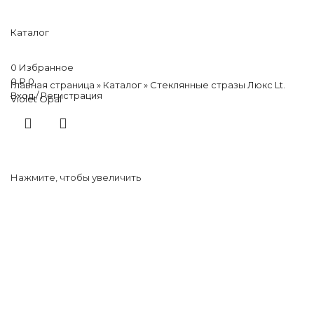
Каталог
0
Избранное
0
₽
0
Главная страница
»
Каталог
»
Стеклянные стразы Люкс Lt.
Вход / Регистрация
Violet Opal
Нажмите, чтобы увеличить