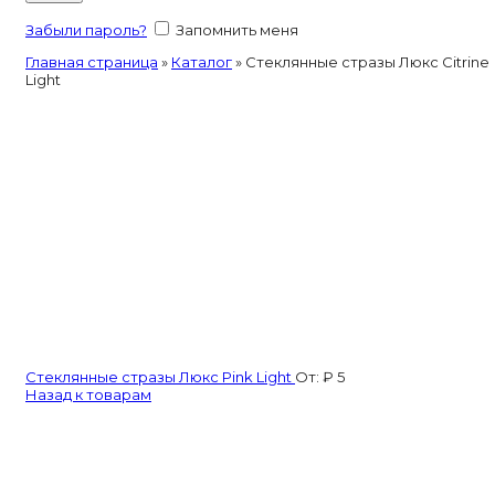
Забыли пароль?
Запомнить меня
Главная страница
»
Каталог
»
Стеклянные стразы Люкс Citrine
Light
Стеклянные стразы Люкс Pink Light
От:
₽
5
Назад к товарам