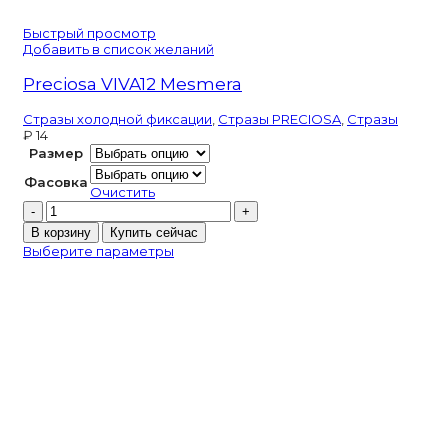
Быстрый просмотр
Добавить в список желаний
Preciosa VIVA12 Mesmera
Стразы холодной фиксации
,
Стразы PRECIOSA
,
Стразы
₽
14
Размер
Фасовка
Очистить
Количество
товара
В корзину
Купить сейчас
Preciosa
Выберите параметры
VIVA12
Mesmera