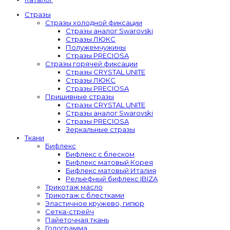
Стразы
Стразы холодной фиксации
Стразы аналог Swarovski
Стразы ЛЮКС
Полужемчужины
Стразы PRECIOSA
Стразы горячей фиксации
Стразы CRYSTAL UNITE
Стразы ЛЮКС
Стразы PRECIOSA
Пришивные стразы
Стразы CRYSTAL UNITE
Стразы аналог Swarovski
Стразы PRECIOSA
Зеркальные стразы
Ткани
Бифлекс
Бифлекс с блеском
Бифлекс матовый Корея
Бифлекс матовый Италия
Рельефный бифлекс IBIZA
Трикотаж масло
Трикотаж с блестками
Эластичное кружево, гипюр
Сетка-стрейч
Пайеточная ткань
Голограмма