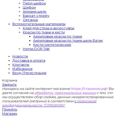
Перл-шифон
Шифон
Армани шелк
Бархат-стрейч
Органза
Вспомогательные материалы
Клей для страз и аксессуары
Краски по ткани и кисти
Акриловые краски по ткани
Акриловые краски по ткани шелк батик
Кисти синтетические
Нитки DOR TAK
Новости
Доставка и оплата
Контакты
Избранное
Вход / Регистрация
Корзина
Закрыть
Находясь на сайте интернет-магазине
https://стразник.рф/
Вы
даете согласие на
обработку персональных данных
с тем, что
мы осуществляем сбор cookies, данных незарегистрированных
пользователей (метрики) в соответствии
с
политикой
конфиденциальности "СТРАЗНИК"
.
Принять
Магазин