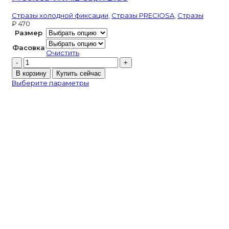
Стразы холодной фиксации
,
Стразы PRECIOSA
,
Стразы
₽
470
Размер
Фасовка
Очистить
Количество
товара
В корзину
Купить сейчас
Preciosa
Выберите параметры
VIVA12
Capri
Blue