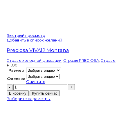
Быстрый просмотр
Добавить в список желаний
Preciosa VIVA12 Montana
Стразы холодной фиксации
,
Стразы PRECIOSA
,
Стразы
₽
590
Размер
Фасовка
Очистить
Количество
товара
В корзину
Купить сейчас
Preciosa
Выберите параметры
VIVA12
Montana