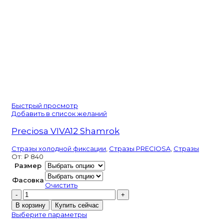
Быстрый просмотр
Добавить в список желаний
Preciosa VIVA12 Shamrok
Стразы холодной фиксации
,
Стразы PRECIOSA
,
Стразы
От:
₽
840
Размер
Фасовка
Очистить
Количество
товара
В корзину
Купить сейчас
Preciosa
Выберите параметры
VIVA12