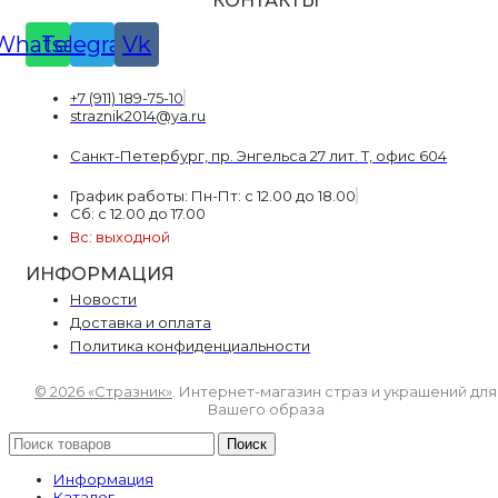
КОНТАКТЫ
Whatsapp
Telegram
Vk
+7 (911) 189-75-10
straznik2014@ya.ru
Санкт-Петербург, пр. Энгельса 27 лит. Т, офис 604
График работы: Пн-Пт: с 12.00 до 18.00
Сб: с 12.00 до 17.00
Вс: выходной
ИНФОРМАЦИЯ
Новости
Доставка и оплата
Политика конфиденциальности
© 2026 «Стразник»
. Интернет-магазин страз и украшений для
Вашего образа
Поиск
Информация
Каталог