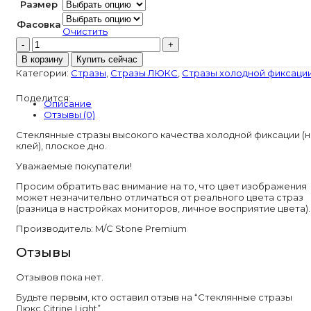
Размер
Фасовка
Очистить
Количество
товара
В корзину
Купить сейчас
Стеклянные
Категории:
Стразы
,
Стразы ЛЮКС
,
Стразы холодной фиксаци
стразы
Люкс
Поделится:
Citrine
Описание
Light
Отзывы (0)
Стеклянные стразы высокого качества холодной фиксации (н
клей), плоское дно.
Уважаемые покупатели!
Просим обратить вас внимание на то, что цвет изображения
может незначительно отличаться от реального цвета страз
(разница в настройках мониторов, личное восприятие цвета).
Производитель: M/C Stone Premium
Отзывы
Отзывов пока нет.
Будьте первым, кто оставил отзыв на “Стеклянные стразы
Люкс Citrine Light”