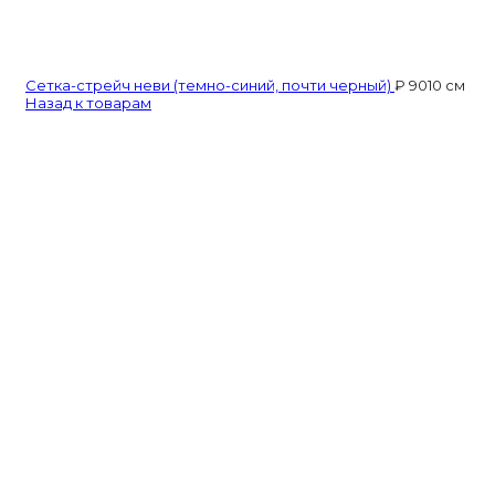
Сетка-стрейч неви (темно-синий, почти черный)
₽
90
10 см
Назад к товарам