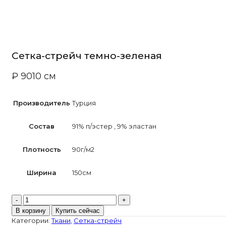
Сетка-стрейч темно-зеленая
₽
90
10 см
Производитель
Турция
Состав
91% п/эcтер
,
9% эластан
Плотность
90г/м2
Ширина
150см
Количество
товара
В корзину
Купить сейчас
Сетка-
Категории:
Ткани
,
Сетка-стрейч
стрейч