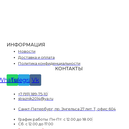
ИНФОРМАЦИЯ
Новости
Доставка и оплата
Политика конфиденциальности
КОНТАКТЫ
Whatsapp
Telegram
Vk
+7 (911) 189-75-10
straznik2014@ya.ru
Санкт-Петербург, пр. Энгельса 27 лит. Т, офис 604
График работы: Пн-Пт: с 12.00 до 18.00
Сб: с 12.00 до 17.00