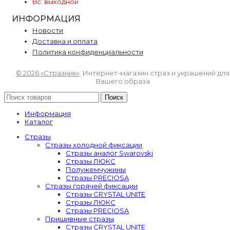
Вс: выходной
ИНФОРМАЦИЯ
Новости
Доставка и оплата
Политика конфиденциальности
© 2026 «Стразник»
. Интернет-магазин страз и украшений для
Вашего образа
Поиск
Информация
Каталог
Стразы
Стразы холодной фиксации
Стразы аналог Swarovski
Стразы ЛЮКС
Полужемчужины
Стразы PRECIOSA
Стразы горячей фиксации
Стразы CRYSTAL UNITE
Стразы ЛЮКС
Стразы PRECIOSA
Пришивные стразы
Стразы CRYSTAL UNITE