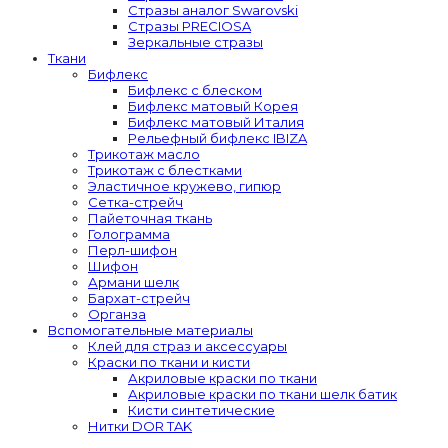
Стразы аналог Swarovski
Стразы PRECIOSA
Зеркальные стразы
Ткани
Бифлекс
Бифлекс с блеском
Бифлекс матовый Корея
Бифлекс матовый Италия
Рельефный бифлекс IBIZA
Трикотаж масло
Трикотаж с блестками
Эластичное кружево, гипюр
Сетка-стрейч
Пайеточная ткань
Голограмма
Перл-шифон
Шифон
Армани шелк
Бархат-стрейч
Органза
Вспомогательные материалы
Клей для страз и аксессуары
Краски по ткани и кисти
Акриловые краски по ткани
Акриловые краски по ткани шелк батик
Кисти синтетические
Нитки DOR TAK