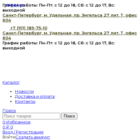
График работы: Пн-Пт: с 12 до 18, Сб: с 12 до 17, Вс:
ПРОДАНО
выходной
Санкт-Петербург, м. Удельная, пр. Энгельса 27 лит. Т, офис
604
+7 (911) 189-75-10
Санкт-Петербург, м. Удельная, пр. Энгельса 27 лит. Т, офис
604
График работы: Пн-Пт: с 12 до 18, Сб: с 12 до 17, Вс:
выходной
Каталог
Новости
Доставка и оплата
Контакты
Поиск
Поиск
0
Избранное
0
₽
0
Вход / Регистрация
Войти
Создать аккаунт