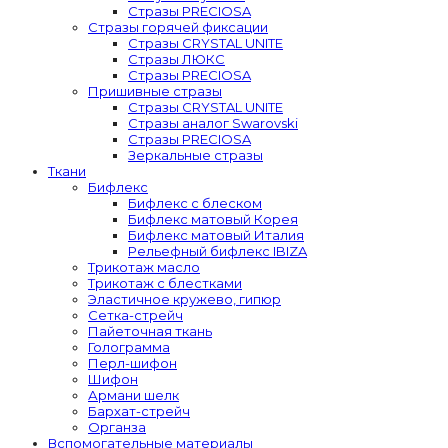
Стразы PRECIOSA
Стразы горячей фиксации
Стразы CRYSTAL UNITE
Стразы ЛЮКС
Стразы PRECIOSA
Пришивные стразы
Стразы CRYSTAL UNITE
Стразы аналог Swarovski
Стразы PRECIOSA
Зеркальные стразы
Ткани
Бифлекс
Бифлекс с блеском
Бифлекс матовый Корея
Бифлекс матовый Италия
Рельефный бифлекс IBIZA
Трикотаж масло
Трикотаж с блестками
Эластичное кружево, гипюр
Сетка-стрейч
Пайеточная ткань
Голограмма
Перл-шифон
Шифон
Армани шелк
Бархат-стрейч
Органза
Вспомогательные материалы