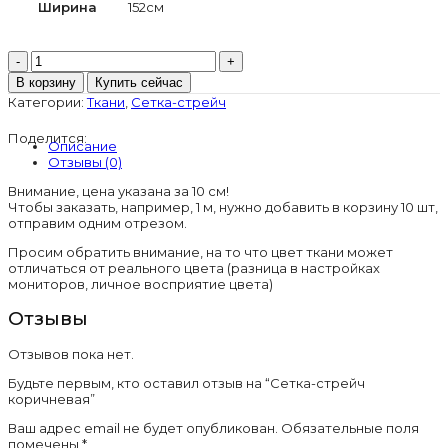
Ширина
152см
Количество
товара
В корзину
Купить сейчас
Сетка-
Категории:
Ткани
,
Сетка-стрейч
стрейч
коричневая
Поделится:
Описание
Отзывы (0)
Внимание, цена указана за 10 см!
Чтобы заказать, например, 1 м, нужно добавить в корзину 10 шт,
отправим одним отрезом.
Просим обратить внимание, на то что цвет ткани может
отличаться от реального цвета (разница в настройках
мониторов, личное восприятие цвета)
Отзывы
Отзывов пока нет.
Будьте первым, кто оставил отзыв на “Сетка-стрейч
коричневая”
Ваш адрес email не будет опубликован.
Обязательные поля
помечены
*