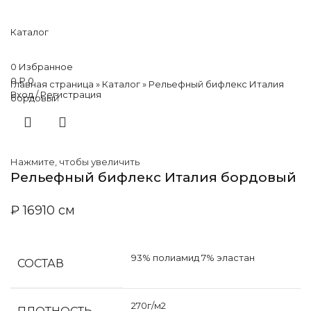
Каталог
0
Избранное
0
₽
0
Главная страница
»
Каталог
»
Рельефный бифлекс Италия
Вход / Регистрация
бордовый
Нажмите, чтобы увеличить
Рельефный бифлекс Италия бордовый
₽
169
10 см
93% полиамид 7% эластан
СОСТАВ
270г/м2