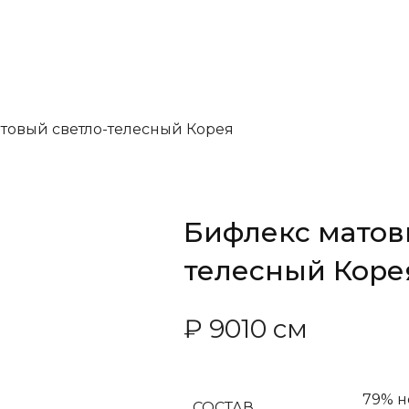
товый светло-телесный Корея
Бифлекс матов
телесный Коре
₽
90
10 см
79% 
СОСТАВ