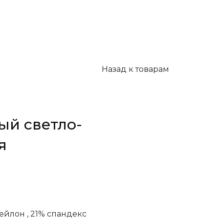
Назад к товарам
ый светло-
я
нейлон
,
21% спандекс