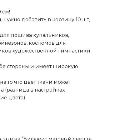
 см!
м, нужно добавить в корзину 10 шт,
для пошива купальников,
бинезонов, костюмов для
ников художественной гимнастики
обе стороны и имеет широкую
а то что цвет ткани может
та (разница в настройках
ие цвета)
отзыв на “Бифлекс матовый светло-