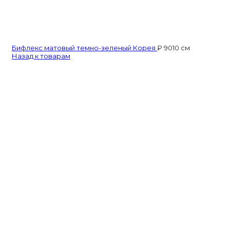
Бифлекс матовый темно-зеленый Корея
₽
90
10 см
Назад к товарам