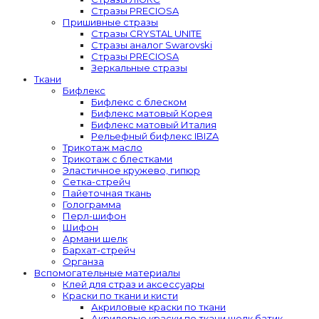
Стразы PRECIOSA
Пришивные стразы
Стразы CRYSTAL UNITE
Стразы аналог Swarovski
Стразы PRECIOSA
Зеркальные стразы
Ткани
Бифлекс
Бифлекс с блеском
Бифлекс матовый Корея
Бифлекс матовый Италия
Рельефный бифлекс IBIZA
Трикотаж масло
Трикотаж с блестками
Эластичное кружево, гипюр
Сетка-стрейч
Пайеточная ткань
Голограмма
Перл-шифон
Шифон
Армани шелк
Бархат-стрейч
Органза
Вспомогательные материалы
Клей для страз и аксессуары
Краски по ткани и кисти
Акриловые краски по ткани
Акриловые краски по ткани шелк батик