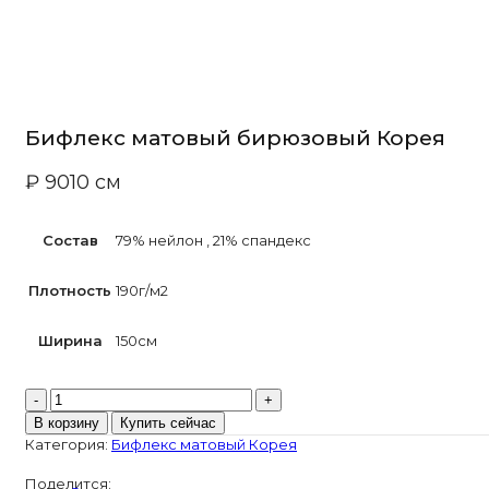
Бифлекс матовый бирюзовый Корея
₽
90
10 см
Состав
79% нейлон
,
21% спандекс
Плотность
190г/м2
Ширина
150см
Количество
товара
В корзину
Купить сейчас
Бифлекс
Категория:
Бифлекс матовый Корея
матовый
бирюзовый
Поделится:
Корея