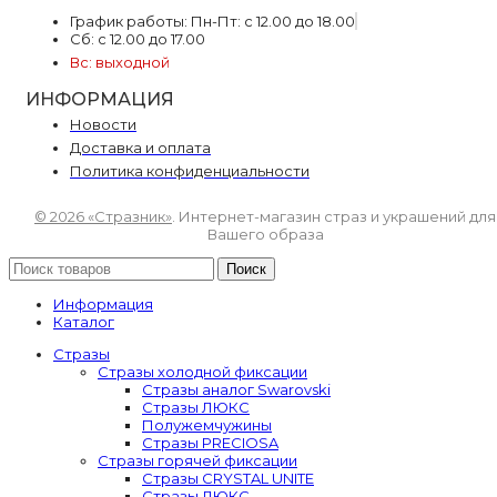
График работы: Пн-Пт: с 12.00 до 18.00
Сб: с 12.00 до 17.00
Вс: выходной
ИНФОРМАЦИЯ
Новости
Доставка и оплата
Политика конфиденциальности
© 2026 «Стразник»
. Интернет-магазин страз и украшений для
Вашего образа
Поиск
Информация
Каталог
Стразы
Стразы холодной фиксации
Стразы аналог Swarovski
Стразы ЛЮКС
Полужемчужины
Стразы PRECIOSA
Стразы горячей фиксации
Стразы CRYSTAL UNITE
Стразы ЛЮКС