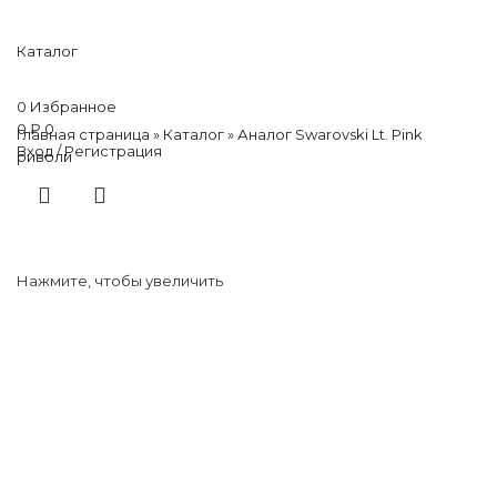
Каталог
0
Избранное
0
₽
0
Главная страница
»
Каталог
»
Аналог Swarovski Lt. Pink
Вход / Регистрация
риволи
Нажмите, чтобы увеличить