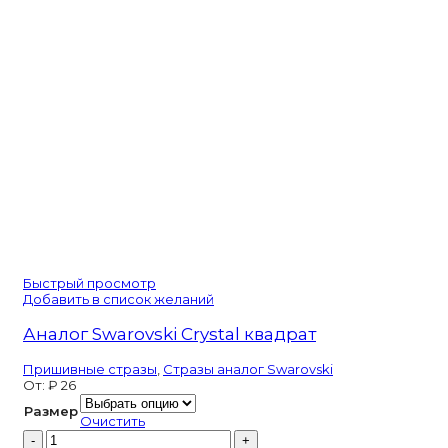
XIRIUS
Быстрый просмотр
Добавить в список желаний
Аналог Swarovski Crystal квадрат
Пришивные стразы
,
Стразы аналог Swarovski
От:
₽
26
Размер
Очистить
Количество