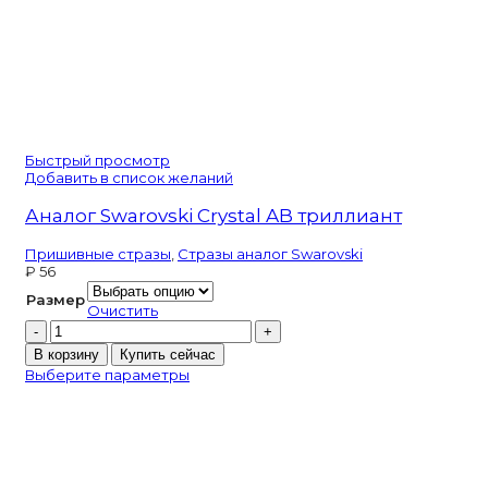
Быстрый просмотр
Добавить в список желаний
Аналог Swarovski Crystal AB триллиант
Пришивные стразы
,
Стразы аналог Swarovski
₽
56
Размер
Очистить
Количество
товара
В корзину
Купить сейчас
Аналог
Выберите параметры
Swarovski
Crystal
AB
триллиант