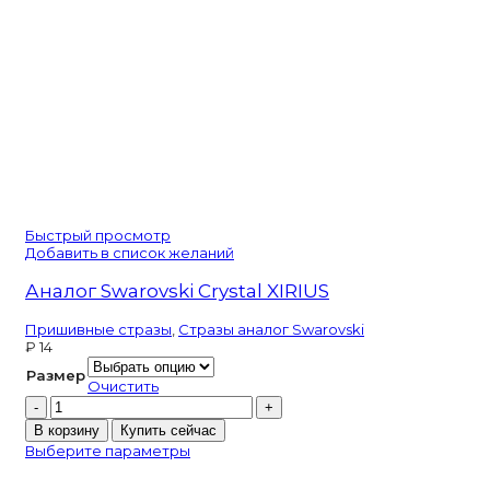
Быстрый просмотр
Добавить в список желаний
Аналог Swarovski Crystal XIRIUS
Пришивные стразы
,
Стразы аналог Swarovski
₽
14
Размер
Очистить
Количество
товара
В корзину
Купить сейчас
Аналог
Выберите параметры
Swarovski
Crystal