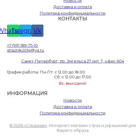
Новости
Доставка и оплата
Политика конфиденциальности
КОНТАКТЫ
Whatsapp
Telegram
Vk
+7 (911) 189-75-10
straznik2014@ya.ru
Санкт-Петербург, пр. Энгельса 27 лит. Т, офис 604
График работы: Пн-Пт: с 12.00 до 18.00
Сб: с 12.00 до 17.00
Вс: выходной
ИНФОРМАЦИЯ
Новости
Доставка и оплата
Политика конфиденциальности
© 2026 «Стразник»
. Интернет-магазин страз и украшений для
Вашего образа