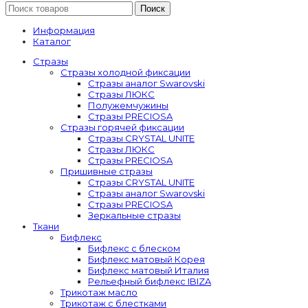
Поиск
Информация
Каталог
Стразы
Стразы холодной фиксации
Стразы аналог Swarovski
Стразы ЛЮКС
Полужемчужины
Стразы PRECIOSA
Стразы горячей фиксации
Стразы CRYSTAL UNITE
Стразы ЛЮКС
Стразы PRECIOSA
Пришивные стразы
Стразы CRYSTAL UNITE
Стразы аналог Swarovski
Стразы PRECIOSA
Зеркальные стразы
Ткани
Бифлекс
Бифлекс с блеском
Бифлекс матовый Корея
Бифлекс матовый Италия
Рельефный бифлекс IBIZA
Трикотаж масло
Трикотаж с блестками