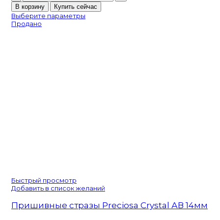
товара
В корзину
Купить сейчас
Аналог
Выберите параметры
Swarovski
Продано
Crystal
квадрат
Быстрый просмотр
Добавить в список желаний
Пришивные стразы Preciosa Crystal АВ 14мм