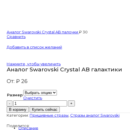
Аналог Swarovski Crystal AB палочки
₽
30
Сравнить
Добавить в список желаний
Нажмите, чтобы увеличить
Аналог Swarovski Crystal AB галактики
От:
₽
26
Размер
Очистить
Количество
товара
В корзину
Купить сейчас
Аналог
Категории:
Пришивные стразы
,
Стразы аналог Swarovski
Swarovski
Crystal
Поделится:
AB
Описание