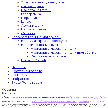
Эластичное кружево, гипюр
Сетка-стрейч
Пайеточная ткань
Голограмма
Перл-шифон
Шифон
Армани шелк
Бархат-стрейч
Органза
Вспомогательные материалы
Клей для страз и аксессуары
Краски по ткани и кисти
Акриловые краски по ткани
Акриловые краски по ткани шелк батик
Кисти синтетические
Нитки DOR TAK
Новости
Доставка и оплата
Контакты
Избранное
Вход / Регистрация
Корзина
Закрыть
Находясь на сайте интернет-магазине
https://стразник.рф/
Вы
даете согласие на
обработку персональных данных
с тем, что
мы осуществляем сбор cookies, данных незарегистрированных