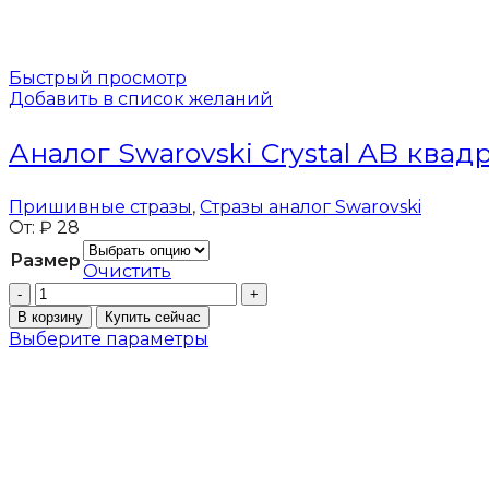
Быстрый просмотр
Добавить в список желаний
Аналог Swarovski Crystal AB квад
Пришивные стразы
,
Стразы аналог Swarovski
От:
₽
28
Размер
Очистить
Количество
товара
В корзину
Купить сейчас
Аналог
Выберите параметры
Swarovski
Crystal
AB
квадрат