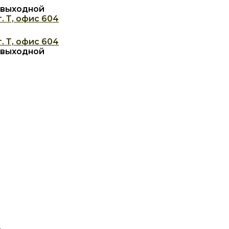
с: выходной
. Т, офис 604
. Т, офис 604
с: выходной