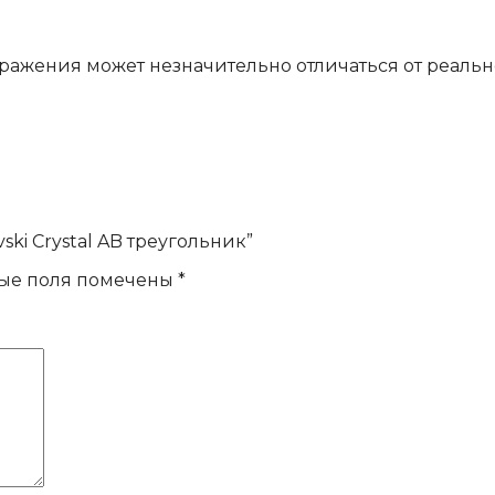
бражения может незначительно отличаться от реально
ski Crystal AB треугольник”
ые поля помечены
*