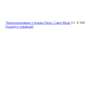
Термоклеевые стразы Люкс Capri Blue
От:
₽
169
Назад к товарам