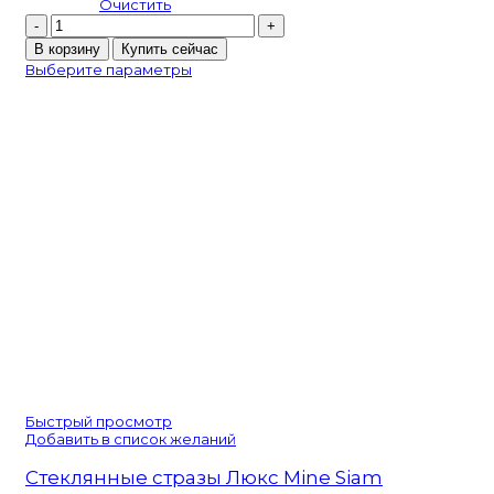
Очистить
Количество
товара
В корзину
Купить сейчас
Preciosa
Выберите параметры
VIVA12
Erinite
Быстрый просмотр
Добавить в список желаний
Стеклянные стразы Люкс Mine Siam