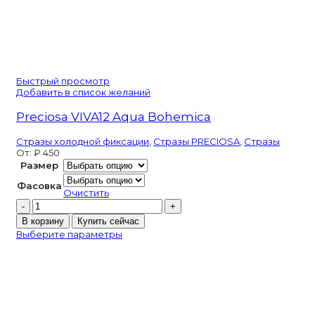
Быстрый просмотр
Добавить в список желаний
Preciosa VIVA12 Aqua Bohemica
Стразы холодной фиксации
,
Стразы PRECIOSA
,
Стразы
От:
₽
450
Размер
Фасовка
Очистить
Количество
товара
В корзину
Купить сейчас
Preciosa
Выберите параметры
VIVA12
Aqua
Bohemica