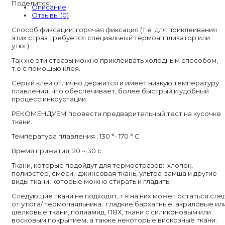
Поделится:
Tanzanite
Описание
Отзывы (0)
Способ фиксации: горячая фиксация (т.е для приклеивания
этих страз требуется специальный термоаппликатор или
утюг).
Так же эти стразы можно приклеивать холодным способом,
т.е с помощью клея.
Серый клей отлично держится и имеет низкую температуру
плавления, что обеспечивает, более быстрый и удобный
процесс инкрустации.
РЕКОМЕНДУЕМ провести предварительный тест на кусочке
ткани.
Температура плавления : 130 °- 170 ° C
Время прижатия: 20 ~ 30 с
Ткани, которые подойдут для термостразов: хлопок,
полиэстер, смеси, джинсовая ткань, ультра-замша и другие
виды ткани, которые можно стирать и гладить.
Следующие ткани не подходят, т.к на них может остаться сле
от утюга/ термопаяльника: гладкие бархатные, акриловые ил
шелковые ткани, полиамид, ПВХ, ткани с силиконовым или
восковым покрытием, а также некоторые вискозные ткани.