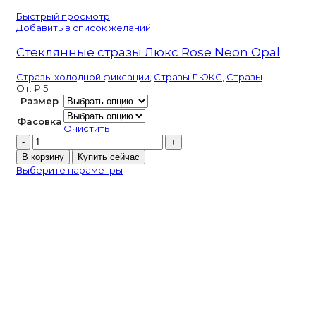
Быстрый просмотр
Добавить в список желаний
Стеклянные стразы Люкс Rose Neon Opal
Стразы холодной фиксации
,
Стразы ЛЮКС
,
Стразы
От:
₽
5
Размер
Фасовка
Очистить
Количество
товара
В корзину
Купить сейчас
Стеклянные
Выберите параметры
стразы
Люкс
Rose
Neon
Opal