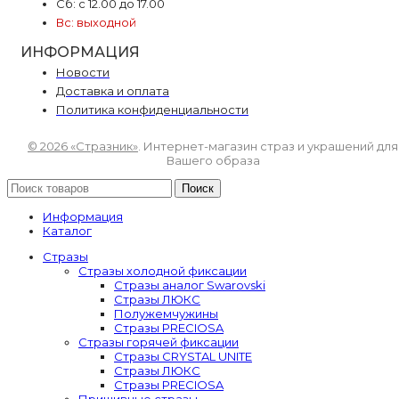
Сб: с 12.00 до 17.00
Вс: выходной
ИНФОРМАЦИЯ
Новости
Доставка и оплата
Политика конфиденциальности
© 2026 «Стразник»
. Интернет-магазин страз и украшений для
Вашего образа
Поиск
Информация
Каталог
Стразы
Стразы холодной фиксации
Стразы аналог Swarovski
Стразы ЛЮКС
Полужемчужины
Стразы PRECIOSA
Стразы горячей фиксации
Стразы CRYSTAL UNITE
Стразы ЛЮКС
Стразы PRECIOSA
Пришивные стразы