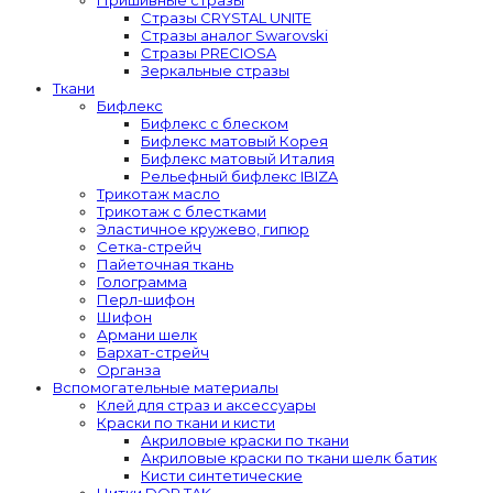
Стразы CRYSTAL UNITE
Стразы аналог Swarovski
Стразы PRECIOSA
Зеркальные стразы
Ткани
Бифлекс
Бифлекс с блеском
Бифлекс матовый Корея
Бифлекс матовый Италия
Рельефный бифлекс IBIZA
Трикотаж масло
Трикотаж с блестками
Эластичное кружево, гипюр
Сетка-стрейч
Пайеточная ткань
Голограмма
Перл-шифон
Шифон
Армани шелк
Бархат-стрейч
Органза
Вспомогательные материалы
Клей для страз и аксессуары
Краски по ткани и кисти
Акриловые краски по ткани
Акриловые краски по ткани шелк батик
Кисти синтетические
Нитки DOR TAK