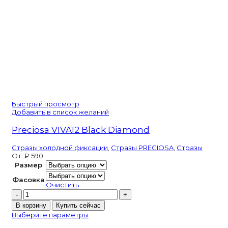
Быстрый просмотр
Добавить в список желаний
Preciosa VIVA12 Black Diamond
Стразы холодной фиксации
,
Стразы PRECIOSA
,
Стразы
От:
₽
590
Размер
Фасовка
Очистить
Количество
товара
В корзину
Купить сейчас
Preciosa
Выберите параметры
VIVA12
Black