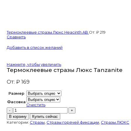
Термоклеевые стразы Люкс Heacinth AB
От:
₽
219
Сравнить
Добавить в список желаний
Нажмите, чтобы увеличить
Термоклеевые стразы Люкс Tanzanite
От:
₽
169
Размер
Фасовка
Очистить
Количество
товара
В корзину
Купить сейчас
Термоклеевые
Категории:
Стразы
,
Стразы горячей фиксации
,
Стразы ЛЮКС
стразы
Люкс