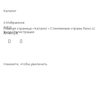
Каталог
0
Избранное
0
₽
0
Главная страница
»
Каталог
»
Стеклянные стразы Люкс Lt.
Вход / Регистрация
Amethyst
Нажмите, чтобы увеличить