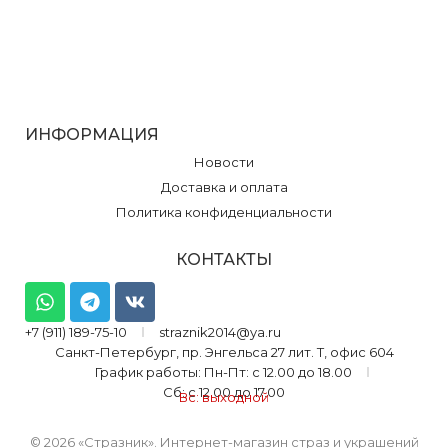
ИНФОРМАЦИЯ
Новости
Доставка и оплата
Политика конфиденциальности
КОНТАКТЫ
+7 (911) 189-75-10
straznik2014@ya.ru
Санкт-Петербург, пр. Энгельса 27 лит. Т, офис 604
График работы: Пн-Пт: с 12.00 до 18.00
Сб: с 12.00 до 17.00
Вс: выходной
© 2026 «Стразник»
. Интернет-магазин страз и украшений