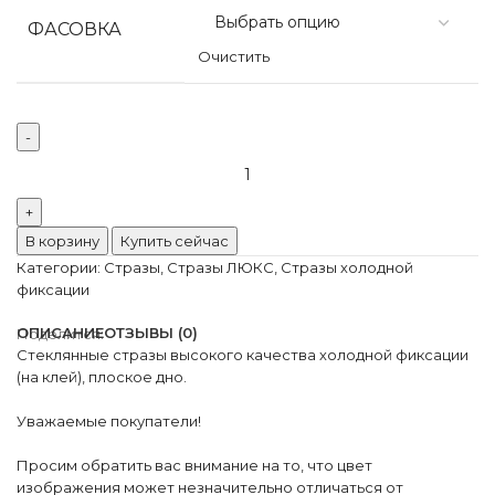
ФАСОВКА
Очистить
Количество
товара
Стеклянные
стразы
В корзину
Купить сейчас
Люкс
Категории:
Стразы
,
Стразы ЛЮКС
,
Стразы холодной
фиолетовый
фиксации
неон
ОПИСАНИЕ
ОТЗЫВЫ (0)
Поделится:
Стеклянные стразы высокого качества холодной фиксации
(на клей), плоское дно.
Уважаемые покупатели!
Просим обратить вас внимание на то, что цвет
изображения может незначительно отличаться от