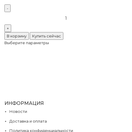
Количество
товара
Стеклянные
стразы
В корзину
Купить сейчас
Люкс
Выберите параметры
Rose
Neon
Opal
ИНФОРМАЦИЯ
Новости
Доставка и оплата
Политика конфиденциальности