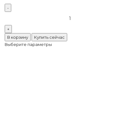
Количество
товара
Риволи
Sun
В корзину
Купить сейчас
Неон
Выберите параметры