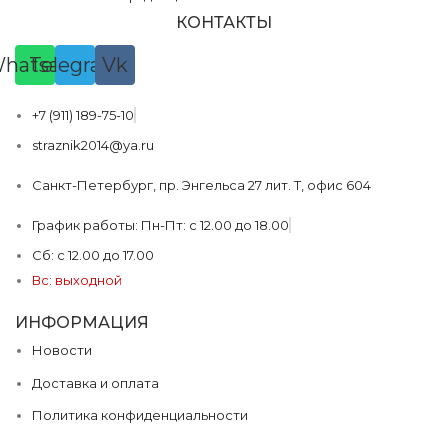
КОНТАКТЫ
hatsapp
Telegram
Vk
+7 (911) 189-75-10
straznik2014@ya.ru
Санкт-Петербург, пр. Энгельса 27 лит. Т, офис 604
График работы: Пн-Пт: с 12.00 до 18.00
Сб: с 12.00 до 17.00
Вс: выходной
ИНФОРМАЦИЯ
Новости
Доставка и оплата
Политика конфиденциальности