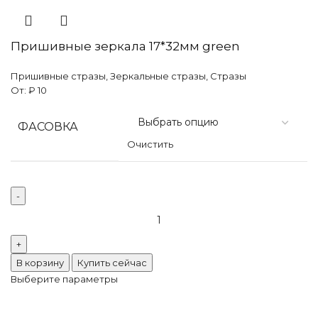
Пришивные зеркала 17*32мм green
Пришивные стразы
,
Зеркальные стразы
,
Стразы
От:
₽
10
ФАСОВКА
Очистить
Количество
товара
Пришивные
зеркала
В корзину
Купить сейчас
17*32мм
Выберите параметры
green