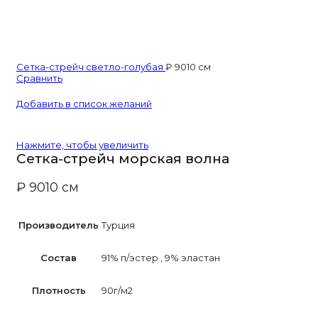
Сетка-стрейч светло-голубая
₽
90
10 см
Сравнить
Добавить в список желаний
Нажмите, чтобы увеличить
Сетка-стрейч морская волна
₽
90
10 см
Производитель
Турция
Состав
91% п/эcтер
,
9% эластан
Плотность
90г/м2