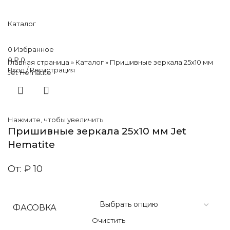
Каталог
0
Избранное
0
₽
0
Главная страница
»
Каталог
»
Пришивные зеркала 25х10 мм
Вход / Регистрация
Jet Hematite
Нажмите, чтобы увеличить
Пришивные зеркала 25х10 мм Jet
Hematite
От:
₽
10
ФАСОВКА
Очистить