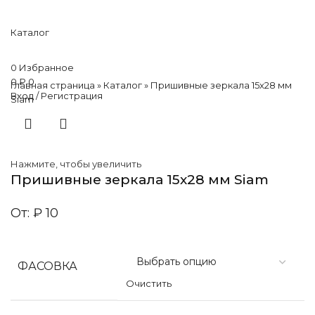
Каталог
0
Избранное
0
₽
0
Главная страница
»
Каталог
»
Пришивные зеркала 15х28 мм
Вход / Регистрация
Siam
Нажмите, чтобы увеличить
Пришивные зеркала 15х28 мм Siam
От:
₽
10
ФАСОВКА
Очистить