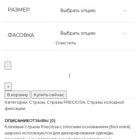
РАЗМЕР
ФАСОВКА
Очистить
Количество
товара
Preciosa
VIVA12
В корзину
Купить сейчас
Sun
Категории:
Стразы
,
Стразы PRECIOSA
,
Стразы холодной
фиксации
ОПИСАНИЕ
ОТЗЫВЫ (0)
Поделится:
Клеевые стразы Preciosa с плоским основанием (без клея)
широко используются для декорирования одежды,
танцевальных костюмов и инкрустации различных