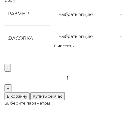
₽
470
РАЗМЕР
ФАСОВКА
Очистить
Количество
товара
Preciosa
VIVA12
В корзину
Купить сейчас
Capri
Выберите параметры
Blue