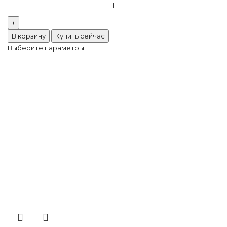
товара
Preciosa
VIVA12
В корзину
Купить сейчас
Indicolite
Выберите параметры