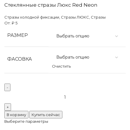
Стеклянные стразы Люкс Red Neon
Стразы холодной фиксации
,
Стразы ЛЮКС
,
Стразы
От:
₽
5
РАЗМЕР
ФАСОВКА
Очистить
Количество
товара
Стеклянные
стразы
В корзину
Купить сейчас
Люкс
Выберите параметры
Red
Neon