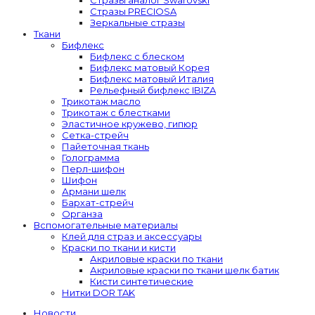
Стразы PRECIOSA
Зеркальные стразы
Ткани
Бифлекс
Бифлекс с блеском
Бифлекс матовый Корея
Бифлекс матовый Италия
Рельефный бифлекс IBIZA
Трикотаж масло
Трикотаж с блестками
Эластичное кружево, гипюр
Сетка-стрейч
Пайеточная ткань
Голограмма
Перл-шифон
Шифон
Армани шелк
Бархат-стрейч
Органза
Вспомогательные материалы
Клей для страз и аксессуары
Краски по ткани и кисти
Акриловые краски по ткани
Акриловые краски по ткани шелк батик
Кисти синтетические
Нитки DOR TAK
Новости