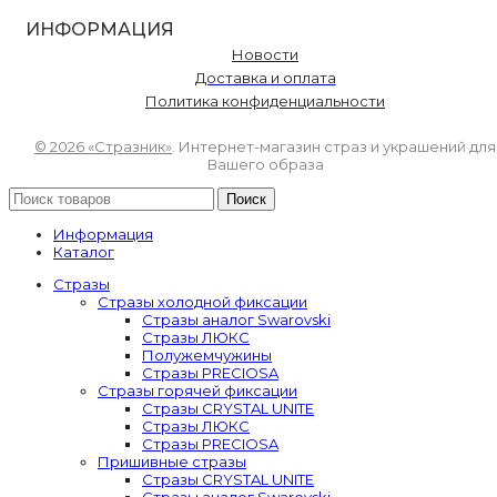
ИНФОРМАЦИЯ
Новости
Доставка и оплата
Политика конфиденциальности
© 2026 «Стразник»
. Интернет-магазин страз и украшений для
Вашего образа
Поиск
Информация
Каталог
Стразы
Стразы холодной фиксации
Стразы аналог Swarovski
Стразы ЛЮКС
Полужемчужины
Стразы PRECIOSA
Стразы горячей фиксации
Стразы CRYSTAL UNITE
Стразы ЛЮКС
Стразы PRECIOSA
Пришивные стразы
Стразы CRYSTAL UNITE
Стразы аналог Swarovski