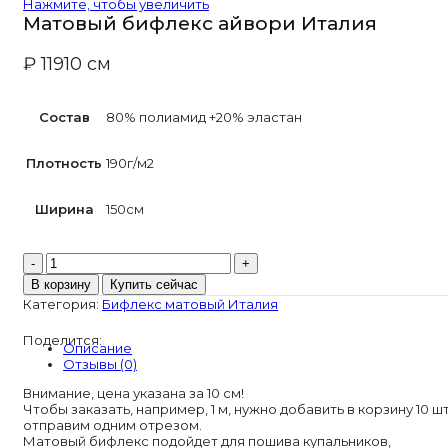
Нажмите, чтобы увеличить
Матовый бифлекс айвори Италия
₽
119
10 см
Состав
80% полиамид +20% эластан
Плотность
190г/м2
Ширина
150см
Количество
товара
В корзину
Купить сейчас
Матовый
Категория:
Бифлекс матовый Италия
бифлекс
айвори
Поделится:
Италия
Описание
Отзывы (0)
Внимание, цена указана за 10 см!
Чтобы заказать, например, 1 м, нужно добавить в корзину 10 шт
отправим одним отрезом.
Матовый бифлекс подойдет для пошива купальников,