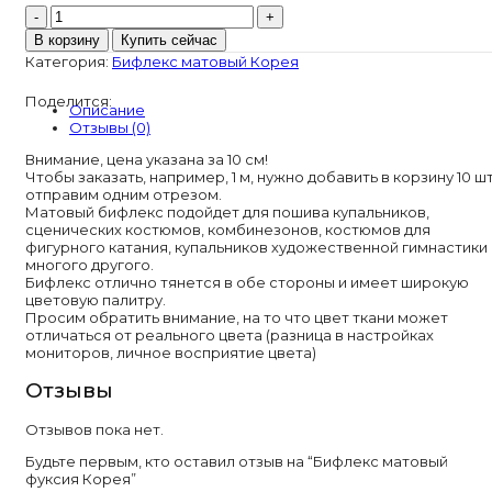
Количество
товара
В корзину
Купить сейчас
Бифлекс
Категория:
Бифлекс матовый Корея
матовый
фуксия
Поделится:
Корея
Описание
Отзывы (0)
Внимание, цена указана за 10 см!
Чтобы заказать, например, 1 м, нужно добавить в корзину 10 шт
отправим одним отрезом.
Матовый бифлекс подойдет для пошива купальников,
сценических костюмов, комбинезонов, костюмов для
фигурного катания, купальников художественной гимнастики 
многого другого.
Бифлекс отлично тянется в обе стороны и имеет широкую
цветовую палитру.
Просим обратить внимание, на то что цвет ткани может
отличаться от реального цвета (разница в настройках
мониторов, личное восприятие цвета)
Отзывы
Отзывов пока нет.
Будьте первым, кто оставил отзыв на “Бифлекс матовый
фуксия Корея”