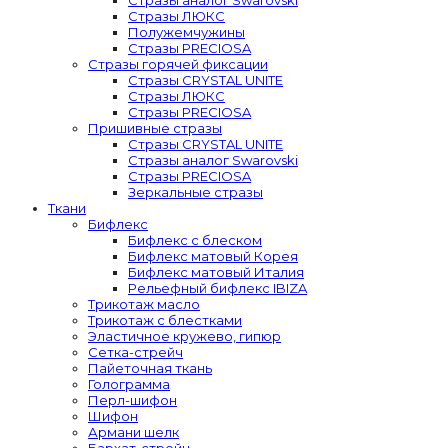
Стразы ЛЮКС
Полужемчужины
Стразы PRECIOSA
Стразы горячей фиксации
Стразы CRYSTAL UNITE
Стразы ЛЮКС
Стразы PRECIOSA
Пришивные стразы
Стразы CRYSTAL UNITE
Стразы аналог Swarovski
Стразы PRECIOSA
Зеркальные стразы
Ткани
Бифлекс
Бифлекс с блеском
Бифлекс матовый Корея
Бифлекс матовый Италия
Рельефный бифлекс IBIZA
Трикотаж масло
Трикотаж с блестками
Эластичное кружево, гипюр
Сетка-стрейч
Пайеточная ткань
Голограмма
Перл-шифон
Шифон
Армани шелк
Бархат-стрейч