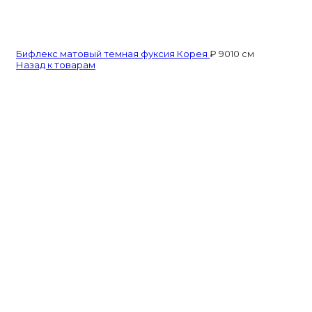
Бифлекс матовый темная фуксия Корея
₽
90
10 см
Назад к товарам