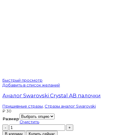
Быстрый просмотр
Добавить в список желаний
Аналог Swarovski Crystal AB палочки
Пришивные стразы
,
Стразы аналог Swarovski
₽
30
Размер
Очистить
Количество
товара
В корзину
Купить сейчас