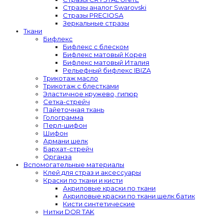
Стразы аналог Swarovski
Стразы PRECIOSA
Зеркальные стразы
Ткани
Бифлекс
Бифлекс с блеском
Бифлекс матовый Корея
Бифлекс матовый Италия
Рельефный бифлекс IBIZA
Трикотаж масло
Трикотаж с блестками
Эластичное кружево, гипюр
Сетка-стрейч
Пайеточная ткань
Голограмма
Перл-шифон
Шифон
Армани шелк
Бархат-стрейч
Органза
Вспомогательные материалы
Клей для страз и аксессуары
Краски по ткани и кисти
Акриловые краски по ткани
Акриловые краски по ткани шелк батик
Кисти синтетические
Нитки DOR TAK