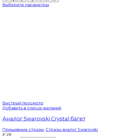
Аналог
Выберите параметры
Swarovski
Crystal
AB
палочки
Быстрый просмотр
Добавить в список желаний
Аналог Swarovski Crystal багет
Пришивные стразы
,
Стразы аналог Swarovski
₽
28