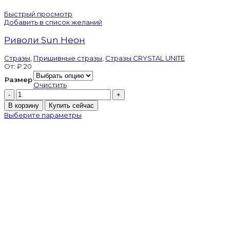
Быстрый просмотр
Добавить в список желаний
Риволи Sun Неон
Стразы
,
Пришивные стразы
,
Стразы CRYSTAL UNITE
От:
₽
20
Размер
Очистить
Количество
товара
В корзину
Купить сейчас
Риволи
Выберите параметры
Sun
Неон