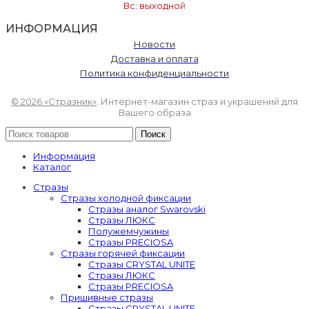
Вс: выходной
ИНФОРМАЦИЯ
Новости
Доставка и оплата
Политика конфиденциальности
© 2026 «Стразник»
. Интернет-магазин страз и украшений для
Вашего образа
Поиск
Информация
Каталог
Стразы
Стразы холодной фиксации
Стразы аналог Swarovski
Стразы ЛЮКС
Полужемчужины
Стразы PRECIOSA
Стразы горячей фиксации
Стразы CRYSTAL UNITE
Стразы ЛЮКС
Стразы PRECIOSA
Пришивные стразы
Стразы CRYSTAL UNITE