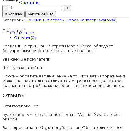
Очистить
Количество
товара
В корзину
Купить сейчас
Аналог
Категории:
Пришивные стразы
,
Стразы аналог Swarovski
Swarovski
Jet
Поделится:
риволи
Описание
Отзывы (0)
Стеклянные пришивные стразы Magic Crystal обладают
безупречным качеством и отличным сиянием.
Уважаемые покупатели!
Цена указана за 1 шт.
Просим обратить вас внимание на то, что цвет изображения
может незначительно отличаться от реального цвета страз
(разница в настройках мониторов, личное восприятие цвета).
Отзывы
Отзывов пока нет.
Будьте первым, кто оставил отзыв на “Аналог Swarovski Jet
риволи”
Ваш адрес email не будет опубликован.
Обязательные поля