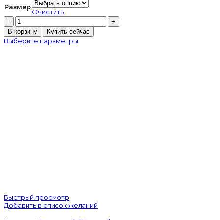
Размер
Очистить
Количество
товара
В корзину
Купить сейчас
Аналог
Выберите параметры
Swarovski
Crystal
багет
Быстрый просмотр
Добавить в список желаний