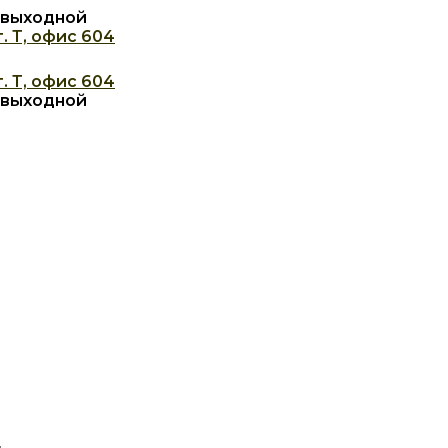
с: выходной
. Т, офис 604
. Т, офис 604
с: выходной