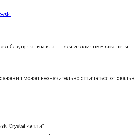
vski
дают безупречным качеством и отличным сиянием.
бражения может незначительно отличаться от реально
ki Crystal капли”