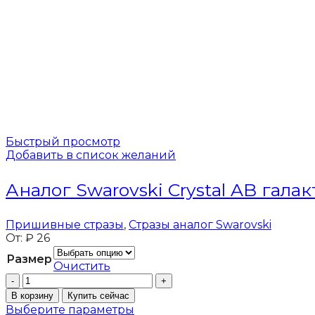
Быстрый просмотр
Добавить в список желаний
Аналог Swarovski Crystal AB гала
Пришивные стразы
,
Стразы аналог Swarovski
От:
₽
26
Размер
Очистить
Количество
товара
В корзину
Купить сейчас
Аналог
Выберите параметры