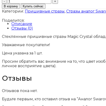
Количество
товара
В корзину
Купить сейчас
Аналог
Категории:
Пришивные стразы
,
Стразы аналог Swaro
Swarovski
Crystal
Поделится:
капли
Описание
Отзывы (0)
Стеклянные пришивные стразы Magic Crystal обла
Уважаемые покупатели!
Цена указана за 1 шт.
Просим обратить вас внимание на то, что цвет изо
личное восприятие цвета).
Отзывы
Отзывов пока нет.
Будьте первым, кто оставил отзыв на “Аналог Swarovs