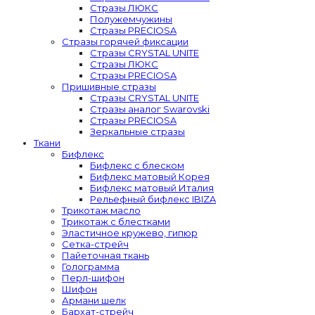
Стразы ЛЮКС
Полужемчужины
Стразы PRECIOSA
Стразы горячей фиксации
Стразы CRYSTAL UNITE
Стразы ЛЮКС
Стразы PRECIOSA
Пришивные стразы
Стразы CRYSTAL UNITE
Стразы аналог Swarovski
Стразы PRECIOSA
Зеркальные стразы
Ткани
Бифлекс
Бифлекс с блеском
Бифлекс матовый Корея
Бифлекс матовый Италия
Рельефный бифлекс IBIZA
Трикотаж масло
Трикотаж с блестками
Эластичное кружево, гипюр
Сетка-стрейч
Пайеточная ткань
Голограмма
Перл-шифон
Шифон
Армани шелк
Бархат-стрейч