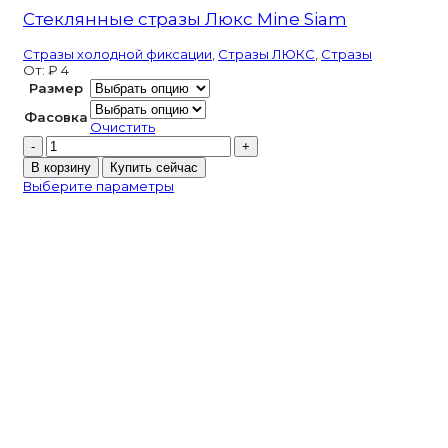
Стеклянные стразы Люкс Mine Siam
Стразы холодной фиксации
,
Стразы ЛЮКС
,
Стразы
От:
₽
4
Размер
Фасовка
Очистить
Количество
товара
В корзину
Купить сейчас
Стеклянные
Выберите параметры
стразы
Люкс
Mine
Siam