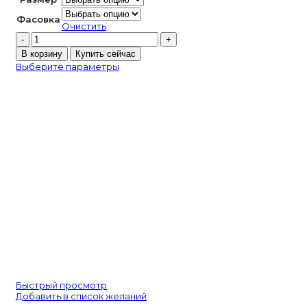
Фасовка
Очистить
Количество
товара
В корзину
Купить сейчас
Preciosa
Выберите параметры
VIVA12
Erinite
Быстрый просмотр
Добавить в список желаний