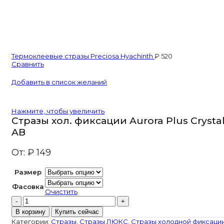
Термоклеевые стразы Preciosa Hyachinth
₽
520
Сравнить
Добавить в список желаний
Нажмите, чтобы увеличить
Стразы хол. фиксации Aurora Plus Crysta
AB
От:
₽
149
Размер
Фасовка
Очистить
Количество
товара
В корзину
Купить сейчас
Стразы
Категории:
Стразы
,
Стразы ЛЮКС
,
Стразы холодной фиксаци
хол.