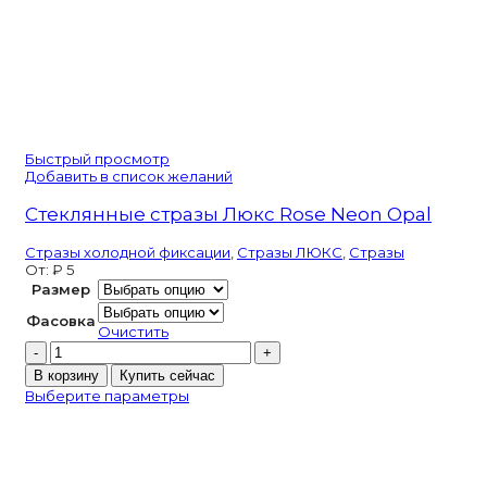
Быстрый просмотр
Добавить в список желаний
Стеклянные стразы Люкс Rose Neon Opal
Стразы холодной фиксации
,
Стразы ЛЮКС
,
Стразы
От:
₽
5
Размер
Фасовка
Очистить
Количество
товара
В корзину
Купить сейчас
Стеклянные
Выберите параметры
стразы
Люкс
Rose
Neon
Opal