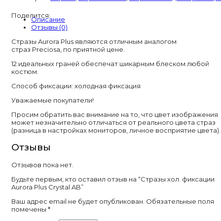
фиксации
Поделится:
Aurora
Описание
Plus
Отзывы (0)
Crystal
AB
Стразы Aurora Plus являются отличным аналогом
страз Preciosa, по приятной цене.
12 идеальных граней обеспечат шикарным блеском любой
костюм.
Способ фиксации: холодная фиксация
Уважаемые покупатели!
Просим обратить вас внимание на то, что цвет изображения
может незначительно отличаться от реального цвета страз
(разница в настройках мониторов, личное восприятие цвета).
Отзывы
Отзывов пока нет.
Будьте первым, кто оставил отзыв на “Стразы хол. фиксации
Aurora Plus Crystal AB”
Ваш адрес email не будет опубликован.
Обязательные поля
помечены
*