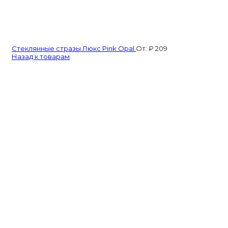
Стеклянные стразы Люкс Pink Opal
От:
₽
209
Назад к товарам