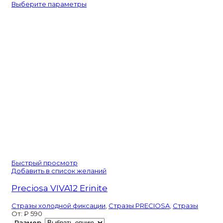
Выберите параметры
VIVA12
Caribbean
Sea
Быстрый просмотр
Добавить в список желаний
Preciosa VIVA12 Erinite
Стразы холодной фиксации
,
Стразы PRECIOSA
,
Стразы
От:
₽
590
Размер