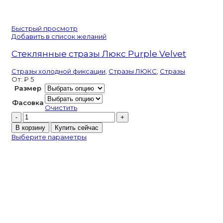
Быстрый просмотр
Добавить в список желаний
Стеклянные стразы Люкс Purple Velvet
Стразы холодной фиксации
,
Стразы ЛЮКС
,
Стразы
От:
₽
5
Размер
Фасовка
Очистить
Количество
товара
В корзину
Купить сейчас
Стеклянные
Выберите параметры
стразы
Люкс
Purple
Velvet