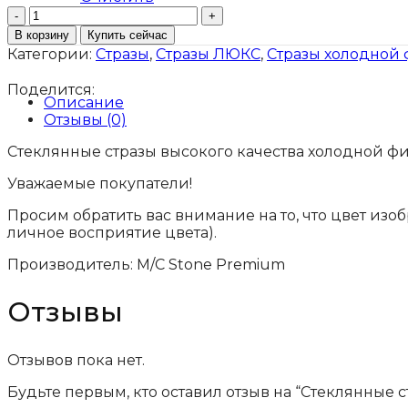
Количество
товара
В корзину
Купить сейчас
Стеклянные
Категории:
Стразы
,
Стразы ЛЮКС
,
Стразы холодной
стразы
Люкс
Поделится:
Emerald
Описание
AB
Отзывы (0)
Стеклянные стразы высокого качества холодной фик
Уважаемые покупатели!
Просим обратить вас внимание на то, что цвет изо
личное восприятие цвета).
Производитель: M/C Stone Premium
Отзывы
Отзывов пока нет.
Будьте первым, кто оставил отзыв на “Стеклянные 