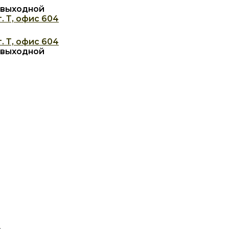
с: выходной
. Т, офис 604
. Т, офис 604
с: выходной