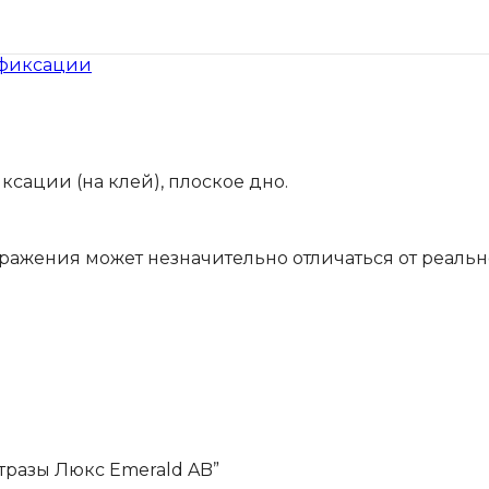
 фиксации
сации (на клей), плоское дно.
бражения может незначительно отличаться от реально
стразы Люкс Emerald AB”