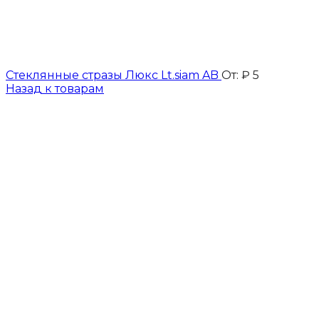
Стеклянные стразы Люкс Lt.siam AB
От:
₽
5
Назад к товарам