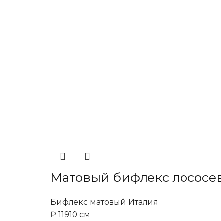
Матовый бифлекс лососе
Бифлекс матовый Италия
₽
119
10 см