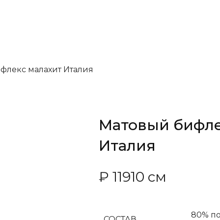
флекс малахит Италия
Матовый бифле
Италия
₽
119
10 см
80% по
СОСТАВ