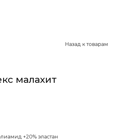
Назад к товарам
кс малахит
лиамид +20% эластан