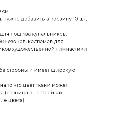
 см!
м, нужно добавить в корзину 10 шт,
для пошива купальников,
бинезонов, костюмов для
ников художественной гимнастики
обе стороны и имеет широкую
а то что цвет ткани может
та (разница в настройках
ие цвета)