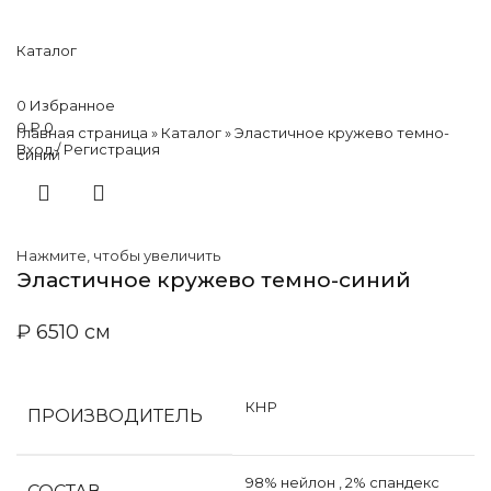
Каталог
0
Избранное
0
₽
0
Главная страница
»
Каталог
»
Эластичное кружево темно-
Вход / Регистрация
синий
Нажмите, чтобы увеличить
Эластичное кружево темно-синий
₽
65
10 см
КНР
ПРОИЗВОДИТЕЛЬ
98% нейлон
,
2% спандекс