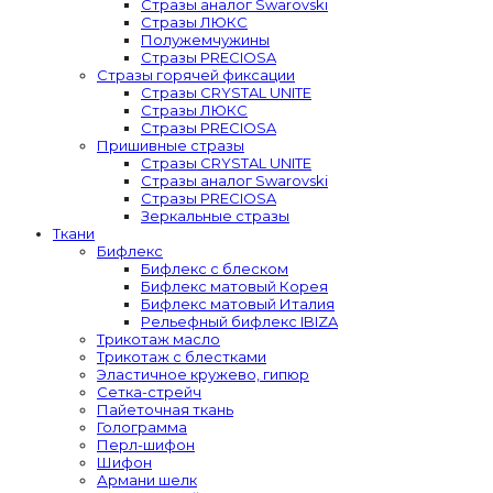
Стразы аналог Swarovski
Стразы ЛЮКС
Полужемчужины
Стразы PRECIOSA
Стразы горячей фиксации
Стразы CRYSTAL UNITE
Стразы ЛЮКС
Стразы PRECIOSA
Пришивные стразы
Стразы CRYSTAL UNITE
Стразы аналог Swarovski
Стразы PRECIOSA
Зеркальные стразы
Ткани
Бифлекс
Бифлекс с блеском
Бифлекс матовый Корея
Бифлекс матовый Италия
Рельефный бифлекс IBIZA
Трикотаж масло
Трикотаж с блестками
Эластичное кружево, гипюр
Сетка-стрейч
Пайеточная ткань
Голограмма
Перл-шифон
Шифон
Армани шелк