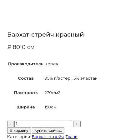
Бархат-стрейч красный
₽
80
10 см
Производитель
Корея
Состав
95% п/эстер
,
5% эластан
Плотность
270г/м2
Ширина
150см
Количество
товара
В корзину
Купить сейчас
Бархат-
Категории:
Бархат-стрейч
,
Ткани
стрейч