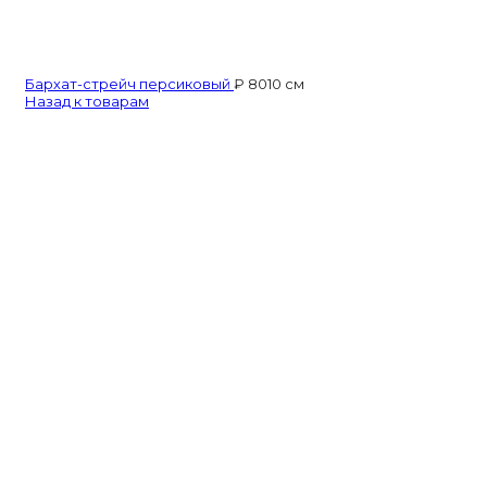
Бархат-стрейч персиковый
₽
80
10 см
Назад к товарам