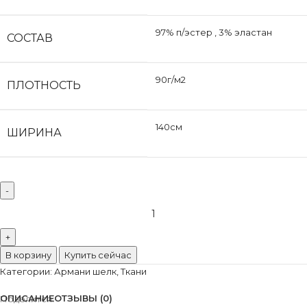
97% п/эстер
,
3% эластан
СОСТАВ
90г/м2
ПЛОТНОСТЬ
140см
ШИРИНА
Количество
товара
Армани
шелк
В корзину
Купить сейчас
сине-
Категории:
Армани шелк
,
Ткани
сиреневый
ОПИСАНИЕ
ОТЗЫВЫ (0)
Поделится: