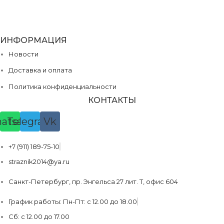
ИНФОРМАЦИЯ
Новости
Доставка и оплата
Политика конфиденциальности
КОНТАКТЫ
atsapp
Telegram
Vk
+7 (911) 189-75-10
straznik2014@ya.ru
Санкт-Петербург, пр. Энгельса 27 лит. Т, офис 604
График работы: Пн-Пт: с 12.00 до 18.00
Сб: с 12.00 до 17.00