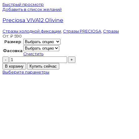
Быстрый просмотр
Добавить в список желаний
Preciosa VIVA12 Olivine
Стразы холодной фиксации
,
Стразы PRECIOSA
,
Стразы
От:
₽
590
Размер
Фасовка
Очистить
Количество
товара
В корзину
Купить сейчас
Preciosa
Выберите параметры
VIVA12
Olivine