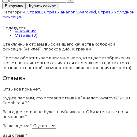
товара
В корзину
Купить сейчас
Аналог
Категории:
Стразы
,
Стразы аналог Swarovski
,
Стразы холодной
Swarovski
фиксации
2088
Sapphire
Поделится:
AB
Описание
Отзывы (0)
Стеклянные стразы высочайшего качества холодной
фиксации (на клей), плоское дно, 16 граней.
Просим обратить вас внимание на то, что цвет изображения
может незначительно отличаться от реального цвета страз
(разница в настройках мониторов, личное восприятие цвета).
Отзывы
Отзывов пока нет.
Будьте первым, кто оставил отзыв на “Аналог Swarovski 2088
Sapphire AB”
Ваш адрес email не будет опубликован.
Обязательные поля
помечены
*
Ваша оценка
*
Ваш отзыв
*