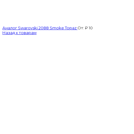
Аналог Swarovski 2088 Smoke Topaz
От:
₽
10
Назад к товарам