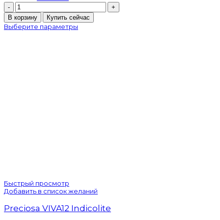
Количество
товара
В корзину
Купить сейчас
Preciosa
Выберите параметры
VIVA12
Green
Turmaline
Быстрый просмотр
Добавить в список желаний
Preciosa VIVA12 Indicolite