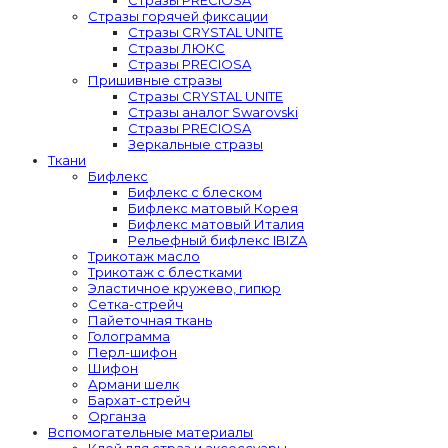
Стразы горячей фиксации
Стразы CRYSTAL UNITE
Стразы ЛЮКС
Стразы PRECIOSA
Пришивные стразы
Стразы CRYSTAL UNITE
Стразы аналог Swarovski
Стразы PRECIOSA
Зеркальные стразы
Ткани
Бифлекс
Бифлекс с блеском
Бифлекс матовый Корея
Бифлекс матовый Италия
Рельефный бифлекс IBIZA
Трикотаж масло
Трикотаж с блестками
Эластичное кружево, гипюр
Сетка-стрейч
Пайеточная ткань
Голограмма
Перл-шифон
Шифон
Армани шелк
Бархат-стрейч
Органза
Вспомогательные материалы
Клей для страз и аксессуары