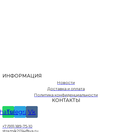
ИНФОРМАЦИЯ
Новости
Доставка и оплата
Политика конфиденциальности
КОНТАКТЫ
hatsapp
Telegram
Vk
+7 (911) 189-75-10
straznik2014@ya.ru