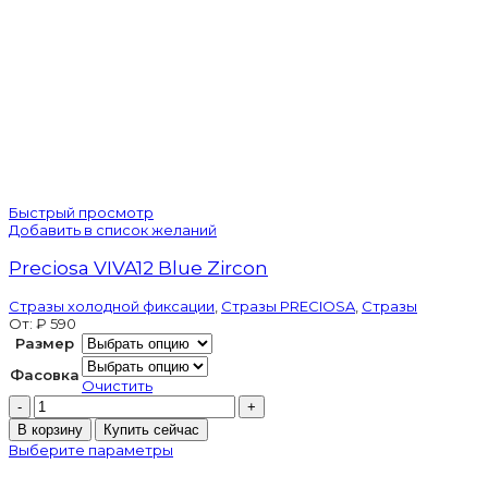
Быстрый просмотр
Добавить в список желаний
Preciosa VIVA12 Blue Zircon
Стразы холодной фиксации
,
Стразы PRECIOSA
,
Стразы
От:
₽
590
Размер
Фасовка
Очистить
Количество
товара
В корзину
Купить сейчас
Preciosa
Выберите параметры
VIVA12
Blue