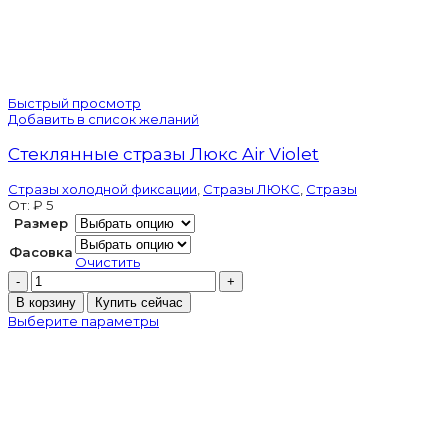
Быстрый просмотр
Добавить в список желаний
Стеклянные стразы Люкс Air Violet
Стразы холодной фиксации
,
Стразы ЛЮКС
,
Стразы
От:
₽
5
Размер
Фасовка
Очистить
Количество
товара
В корзину
Купить сейчас
Стеклянные
Выберите параметры
стразы
Люкс
Air
Violet